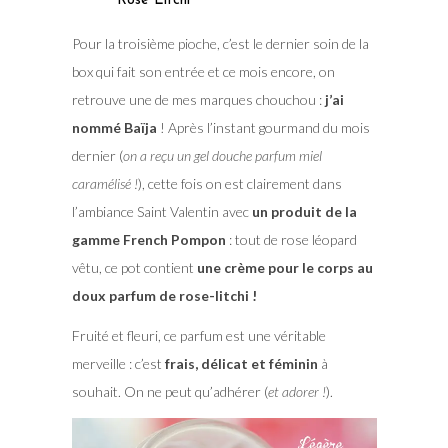
Rose Litchi
Pour la troisième pioche, c’est le dernier soin de la
box qui fait son entrée et ce mois encore, on
retrouve une de mes marques chouchou :
j’ai
nommé Baïja
! Après l’instant gourmand du mois
dernier (
on a reçu un gel douche parfum miel
caramélisé !
), cette fois on est clairement dans
l’ambiance Saint Valentin avec
un produit de la
gamme French Pompon
: tout de rose léopard
vêtu, ce pot contient
une crème pour le corps au
doux parfum de rose-litchi !
Fruité et fleuri, ce parfum est une véritable
merveille : c’est
frais, délicat et féminin
à
souhait. On ne peut qu’adhérer (
et adorer !
).