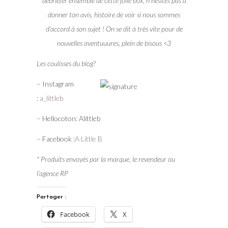
débriefer ensemble de cette jolie box, n’hésites pas à
donner ton avis, histoire de voir si nous sommes
d’accord à son sujet ! On se dit à très vite pour de
nouvelles aventuuures, plein de bisous <3
Les coulisses du blog?
– Instagram
:
a_littleb
– Hellocoton: Alittleb
– Facebook :
A Little B
* Produits envoyés par la marque, le revendeur ou
l’agence RP
Partager :
Facebook
X