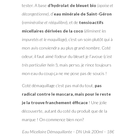
tester. A base
d’hydrolat de bleuet bio
(apaise et
décongestionne)
, d’
eau minérale de Saint-Géron
(
reminéralise et rééquilibre
), et de
tensioactifs
micellaires dérivées de la coco
(
éliminent les
impuretés et le maquillage
), c’est un soin plutôt qui à
mon avis conviendra au plus grand nombre. Coté
odeur, il faut aimé l’odeur du bleuet je l’avoue (
c’est
très particulier hein !
), mais perso, je rince toujours
mon eau du coup ça ne me pose pas de soucis !
Coté démaquillage c’est pas mal du tout,
pas
radical contre le mascara, mais pour le reste
je la trouve franchement éfficace
! Une jolie
découverte, autant du coté du produit que de la
marque ! On commence bien non?
Eau Micellaire Démaquillante – DN Unik 200ml – 18€