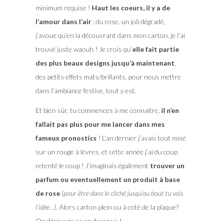
minimum requise !
Haut les coeurs, il y a de
l’amour dans l’air
: du rose, un joli dégradé,
j’avoue qu’en la découvrant dans mon carton, je l’ai
trouvé juste waouh ! Je crois qu’
elle fait partie
des plus beaux designs jusqu’à maintenant
,
des petits effets mats/brillants, pour nous mettre
dans l’ambiance festive, tout y est.
Et bien sûr, tu commences à me connaitre,
il n’en
fallait pas plus pour me lancer dans mes
fameux pronostics
! L’an dernier j’avais tout misé
sur un rouge à lèvres, et cette année j’ai du coup
retenté le coup ! J’imaginais également
trouver un
parfum ou eventuellement un produit à base
de rose
(
pour être dans le cliché jusqu’au bout tu vois
l’idée…)
. Alors carton plein ou à coté de la plaque?
On découvre ça en dessous !