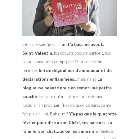
Ouais je sais, je sais,
on t’a bassiné avec la
Saint-Valentin
, les coeurs-coeurs partout, les
bisous baveux et compagnie.Et là c’est enfin
terminé,
fini de dégouliner d’amouuuur et de
déclarations enflammées
…mais nan !
La
blogueuse beauté nous en remet une petite
couche
, histoire qu’on sature complètement
jusqu’à l’an prochain (Pas de quoi les gars, ça me
fait plaisir ! :p). Bah quoi?
Y’a pas que le quatorze
février pour dire à son Chéri, ses parents, sa
famille, son chat…qu’on les aime non
? (
BigBoss