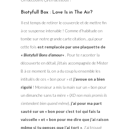
Biotyfull Box : Love Is in The Air?
Il est temps de retirer le couvercle et de mettre fin
à ce suspense intenable ! Comme d’habitude on
tombe sur notre grande carte citation…qui pour
cette fois
est remplacée par une plaquette de
«
Biotyfull Bons d’amour
«
. Pour te raconter la
découverte en détail, j’étais accompagnée de Mister
B à ce moment là, on a du coup lu ensemble les
intitulés de ces « bon pour » et
j’avoue on a bien
rigolé
! Monsieur a mis la main sur un « bon pour
un dimanche sans ta mère » (
XD non mais promis ils
s’entendent bien quand même
),
j’ai pour ma part
sauté sur un « bon pour c’est toi qui fais la
vaisselle » et « bon pour me dire que j’ai raison
même si tu penses que j’ai tort »
. J’ai trouvé