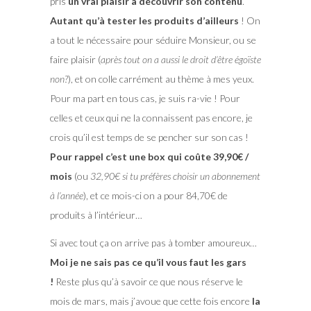
pris
un vrai plaisir à découvrir son contenu
.
Autant qu’à tester les produits d’ailleurs
! On
a tout le nécessaire pour séduire Monsieur, ou se
faire plaisir (
après tout on a aussi le droit d’être égoïste
non?
), et on colle carrément au thème à mes yeux.
Pour ma part en tous cas, je suis ra-vie ! Pour
celles et ceux qui ne la connaissent pas encore, je
crois qu’il est temps de se pencher sur son cas !
Pour rappel c’est une box qui coûte 39,90€ /
mois
(ou
32,90€ si tu préfères choisir un abonnement
à l’année
), et ce mois-ci on a pour 84,70€ de
produits à l’intérieur…
Si avec tout ça on arrive pas à tomber amoureux…
Moi je ne sais pas ce qu’il vous faut les gars
!
Reste plus qu’à savoir ce que nous réserve le
mois de mars, mais j’avoue que cette fois encore
la