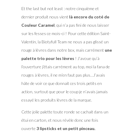
Et the last but not least : notre cinquième et
dernier produit nous vient
là encore du coté de
Couleur Caramel
, qui n’a pas fini de nous laisser
sur les fesses ce mois-ci ! Pour cette édition Saint-
Valentin, la Biotyfull Team ne nous a pas glissé un
rouge à lèvres dans notre box, mais carrément
une
palette trio pour les lèvres
! J’avoue qu’à
l’ouverture j’étais carrément au top, moi la fana de
rouges à lèvres, il ne m’en faut pas plus…J’avais
hâte de voir ce que donnait ces trois petits en
action, surtout que pour le coup je n’avais jamais
essayé les produits lèvres de la marque.
Cette jolie palette toute ronde se cachait dans un
étui en carton, et nous révèle donc une fois
ouverte
3 lipsticks et un petit pinceau.