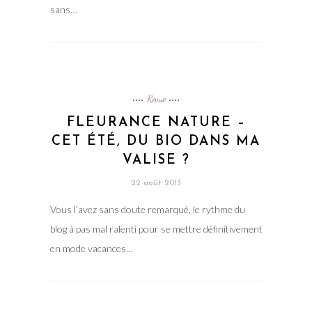
sans…
Revue
FLEURANCE NATURE –
CET ÉTÉ, DU BIO DANS MA
VALISE ?
22 août 2013
Vous l’avez sans doute remarqué, le rythme du
blog à pas mal ralenti pour se mettre définitivement
en mode vacances…