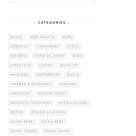
– CATEGORIES –
BLUSH
BOX BEAUTÉ
BÉBÉ
CHEVEUX
CONCOURS
EVEIL
FAVORIS
FOND DE TEINT
KIDS
LIFESTYLE
LOOKS
MAKE-UP
MASCARA
MATERNITÉ
NAILS
OMBRES À PAUPIÈRES
PARFUMS
PINCEAUX
POUDRE TEINT
PRODUITS TERMINÉS
PUÉRICULTURE
REVUE
ROUGE À LÈVRES
SOINS BÉBÉ
SOINS BÉBÉ
SOINS CORPS
SOINS MAINS