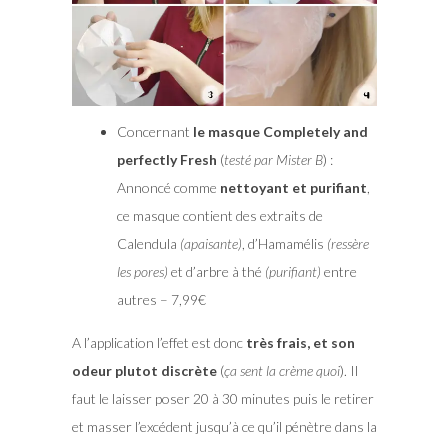
Concernant
le masque Completely and
perfectly Fresh
(
testé par Mister B
) :
Annoncé comme
nettoyant et purifiant
,
ce masque contient des extraits de
Calendula
(apaisante)
, d’Hamamélis
(ressère
les pores)
et d’arbre à thé
(purifiant)
entre
autres – 7,99€
A l’application l’effet est donc
très frais, et son
odeur plutot discrète
(
ça sent la crème quoi
). Il
faut le laisser poser 20 à 30 minutes puis le retirer
et masser l’excédent jusqu’à ce qu’il pénètre dans la