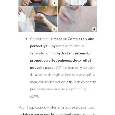
Concernant
le masque Completely and
perfectly Pulpy
(
testé par Mister B
) :
Présenté comme
hydratant intensif, il
promet un effet pulpeux, doux, effet
nouvelle peau
! A l’intérieur on y trouve :
de la racine de réglisse (
apaise et assouplit la
peau, antioxydant
) et de la fleur de camomille
(
apaisante, adoucissante et hydratante
) –
6,99€
Pour l’application, Mister B l’a trouvé plus simple,
il
l’a laissé poser une bonne demi heure
avant de