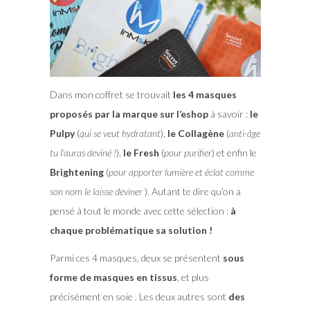
Dans mon coffret se trouvait
les 4 masques
proposés par la marque sur l’eshop
à savoir :
le
Pulpy
(
qui se veut hydratant
),
le Collagène
(
anti-âge
tu l’auras deviné !
),
le Fresh
(
pour purifier
) et enfin le
Brightening
(
pour apporter lumière et éclat comme
son nom le laisse deviner
). Autant te dire qu’on a
pensé à tout le monde avec cette sélection :
à
chaque problématique sa solution !
Parmi ces 4 masques, deux se présentent
sous
forme de masques en tissus
, et plus
précisément en soie . Les deux autres sont
des