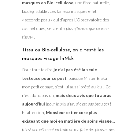
masques en Bio-cellulose
, une fibre naturelle,
biodégradable : ces fameux masques effet
« seconde peau » qui d’après L’Observatoire des
cosmétiques, seraient «
plus efficaces que ceux en
tissus
« .
Tissu ou Bio-cellulose, on a testé les
masques visage InMsk
Pour tout te dire
je n’ai pas été la seule
testeuse pour ce post
, puisque Mister B aka
mon petit cobaye, s’est lui aussi prêté au jeu ! Ce
n’est donc pas un,
mais deux avis que tu auras
aujourd’hui
(
pour le prix d’un, si c’est pas beau ça
) !
Et attention,
Monsieur est encore plus
exigeant que moi en matière de soins visage…
(
Il est actuellement en train de me faire des pieds et des