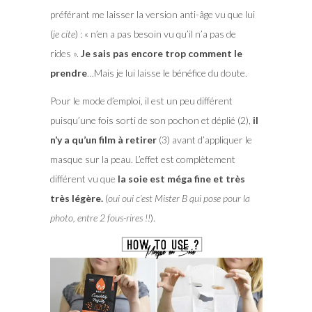
préférant me laisser la version anti-âge vu que lui
(
je cite
) : « n’en a pas besoin vu qu’il n’a pas de
rides ».
Je sais pas encore trop comment le
prendre
…Mais je lui laisse le bénéfice du doute.
Pour le mode d’emploi, il est un peu différent
puisqu’une fois sorti de son pochon et déplié (2),
il
n’y a qu’un film à retirer
(3) avant d’appliquer le
masque sur la peau. L’effet est complètement
différent vu que
la soie est méga fine et très
très légère.
(
oui oui c’est Mister B qui pose pour la
photo, entre 2 fous-rires !!
).