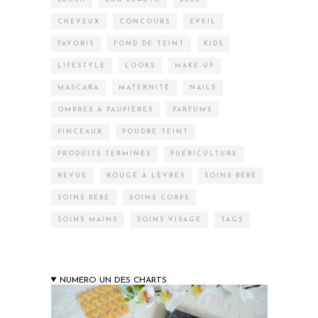
CHEVEUX
CONCOURS
EVEIL
FAVORIS
FOND DE TEINT
KIDS
LIFESTYLE
LOOKS
MAKE-UP
MASCARA
MATERNITÉ
NAILS
OMBRES À PAUPIÈRES
PARFUMS
PINCEAUX
POUDRE TEINT
PRODUITS TERMINÉS
PUÉRICULTURE
REVUE
ROUGE À LÈVRES
SOINS BÉBÉ
SOINS BÉBÉ
SOINS CORPS
SOINS MAINS
SOINS VISAGE
TAGS
NUMERO UN DES CHARTS