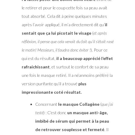
le retirer et pour le coup cette fois sa peau avait
tout absorbé. Cela dit à peine quelques minutes
après l’avoir appliqué, il m’a directement dit qu’
il
sentait que ça lui picotait le visage
(
et après
réfléxion, il pense que cela venait du fait qu’il s’était rasé
le matin! Messieurs, il faudra donc éviter !
). Pour ce
qui est du résultat,
il a beaucoup apprécié l’effet
rafraichissant
, et surtout le confort de sa peau
une fois le masque retiré. Il a néanmoins préféré la
version purifante qu’il a trouvé
plus
impressionante coté résultat.
Concernant
le masque Collagène
(
que j’ai
testé
) : C’est donc
un masque anti-âge,
imbibé de sérum qui permet à la peau
de retrouver souplesse et fermeté
. Il