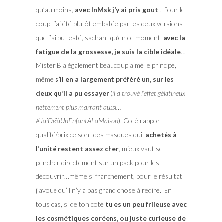
qu’au moins,
avec InMsk j’y ai pris gout
! Pour le
coup, j’ai été plutôt emballée par les deux versions
que j’ai pu testé, sachant qu’en ce moment,
avec la
fatigue de la grossesse, je suis la cible idéale
…
Mister B a également beaucoup aimé le principe,
même
s’il en a largement préféré un, sur les
deux qu’il a pu essayer
(
il a trouvé l’effet gélatineux
nettement plus marrant aussi…
#JaiDéjàUnEnfantALaMaison
). Coté rapport
qualité/prix ce sont des masques qui,
achetés à
l’unité restent assez cher
, mieux vaut se
pencher directement sur un pack pour les
découvrir…même si franchement, pour le résultat
j’avoue qu’il n’y a pas grand chose à redire. En
tous cas, si de ton coté
tu es un peu frileuse avec
les cosmétiques coréens, ou juste curieuse de