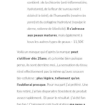
contient : de la chicorée (
anti-inflammatoire,
hydratante
), de la fleur de sureau noir (
éclaircit le teint
), de l’hamamélis (
ressèrre les
pores
) et du collagène hydrolysé (
repulpe le
derme, redonne de l’élasticité)
.
Il s’adresse
aux peaux matures
, mais également à
tous les autres types de peaux – 11,50€
Voilà un masque qui d’après la marque
peut
s’utiliser dès 25ans
, et ça tombe bien puisque
perso, ils sont derrière moi…La sensation du tissu
n’est effectivement pas la même qu’avec ceux en
bio-cellulose :
plus légère, tellement qu’on
l’oublierai presque
. Pour ma part j’ai préféré. Une
fois retiré, j’ai fais disparaitre l’excédent de produit
assez rapidement. Et pour le résultat ; j’ai été fan
fan fan ! Clairement coté hydratation
ma peau a