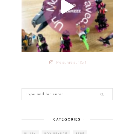
Me suivre sur IG !
– CATEGORIES –
BLUSH
BOX BEAUTÉ
BÉBÉ