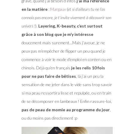
grave, quand j’ai besoin d’infos
j’ai ma référence
en la matière
:
Margaux
(
et si d’ailleurs tu ne l’as
connais pas encore, je t’invite vivement à découvrir son
univers !
).
Layering, K-beauty, c’est surtout
grâce à son blog que je m’y intéresse
doucement mais surement…Mais j’avoue, je ne
peux pas m’empêcher de flipper un peu quand je
commence à voir le mode d’emploi en coréen ou en
chinois. Déjà qu’en français
je les relis 10 fois
pour ne pas faire de bêtises
, là j’ai un peu la
sensation de me jeter dans le vide sans trop savoir
si ma peau ressortira lisse et repulpée, ou en train
de se décomposer en lambeaux ! Enfin rassure-toi,
pas de peau de momie au programme du jour
,
ou du moins pas directement :p