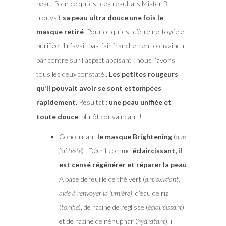
peau. Pour ce qui est des résultats Mister B
trouvait
sa peau ultra douce une fois le
masque retiré
. Pour ce qui est d’être nettoyée et
purifiée, il n’avait pas l’air franchement convaincu,
par contre sur l’aspect apaisant : nous l’avons
tous les deux constaté .
Les petites rougeurs
qu’il pouvait avoir se sont estompées
rapidement
. Résultat :
une peau unifiée et
toute douce
, plutôt convaincant !
Concernant
le masque Brightening
(
que
j’ai testé
) : Décrit comme
éclaircissant, il
est censé régénérer et réparer la peau
.
A base de feuille de thé vert (
antioxydant,
aide à renvoyer la lumière)
, d’eau de riz
(
tonifie
), de racine de réglisse (
éclaircissant
)
et de racine de nénuphar (
hydratant
), il