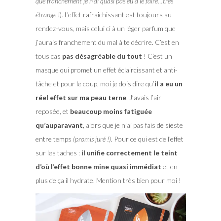
que franchement je n’ai quasi pas eu à le faire…très
étrange !
). L’effet rafraichissant est toujours au
rendez-vous, mais celui ci à un léger parfum que
j’aurais franchement du mal à te décrire. C’est en
tous cas
pas désagréable du tout
! C’est un
masque qui promet un effet éclaircissant et anti-
tâche et pour le coup, moi je dois dire qu’
il a eu un
réel effet sur ma peau terne
. J’avais l’air
reposée, et
beaucoup moins fatiguée
qu’auparavant
, alors que je n’ai pas fais de sieste
entre temps
(promis juré !)
. Pour ce qui est de l’effet
sur les taches :
il unifie correctement le teint
d’où l’effet bonne mine quasi immédiat
et en
plus de ça il hydrate. Mention très bien pour moi !