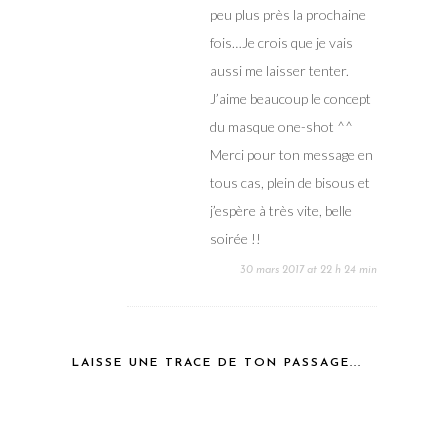
peu plus près la prochaine
fois…Je crois que je vais
aussi me laisser tenter.
J’aime beaucoup le concept
du masque one-shot ^^
Merci pour ton message en
tous cas, plein de bisous et
j’espère à très vite, belle
soirée !!
30 mars 2017 at 22 h 24 min
LAISSE UNE TRACE DE TON PASSAGE...