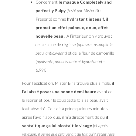
Concernant
le masque Completely and
perfectly Pulpy
(
testé par Mister B
) :
Présenté comme
hydratant intensif, il
promet un effet pulpeux, doux, effet
nouvelle peau
! A l’intérieur on y trouve :
de la racine de réglisse (
apaise et assouplit la
peau, antioxydant
) et de la fleur de camomille
(
apaisante, adoucissante et hydratante
) –
6,99€
Pour l’application, Mister B l’a trouvé plus simple,
il
l’a laissé poser une bonne demi heure
avant de
le retirer et pour le coup cette fois sa peau avait
tout absorbé. Cela dit à peine quelques minutes
après l’avoir appliqué, il m’a directement dit qu’
il
sentait que ça lui picotait le visage
(
et après
réfléxion, il pense que cela venait du fait qu’il s’était rasé