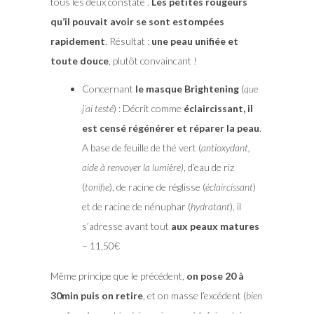
tous les deux constaté .
Les petites rougeurs
qu’il pouvait avoir se sont estompées
rapidement
. Résultat :
une peau unifiée et
toute douce
, plutôt convaincant !
Concernant
le masque Brightening
(
que
j’ai testé
) : Décrit comme
éclaircissant, il
est censé régénérer et réparer la peau
.
A base de feuille de thé vert (
antioxydant,
aide à renvoyer la lumière)
, d’eau de riz
(
tonifie
), de racine de réglisse (
éclaircissant
)
et de racine de nénuphar (
hydratant
), il
s’adresse avant tout
aux peaux matures
– 11,50€
Même principe que le précédent,
on pose 20 à
30min puis on retire
, et on masse l’excédent (
bien