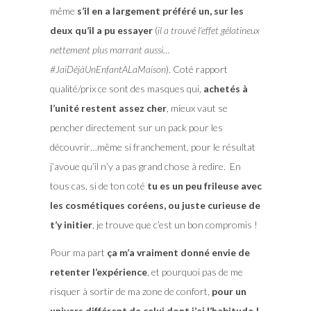
même
s’il en a largement préféré un, sur les
deux qu’il a pu essayer
(
il a trouvé l’effet gélatineux
nettement plus marrant aussi…
#JaiDéjàUnEnfantALaMaison
). Coté rapport
qualité/prix ce sont des masques qui,
achetés à
l’unité restent assez cher
, mieux vaut se
pencher directement sur un pack pour les
découvrir…même si franchement, pour le résultat
j’avoue qu’il n’y a pas grand chose à redire. En
tous cas, si de ton coté
tu es un peu frileuse avec
les cosmétiques coréens, ou juste curieuse de
t’y initier
, je trouve que c’est un bon compromis !
Pour ma part
ça m’a vraiment donné envie de
retenter l’expérience
, et pourquoi pas de me
risquer à sortir de ma zone de confort,
pour un
univers différent de celui dont j’ai l’habitude !