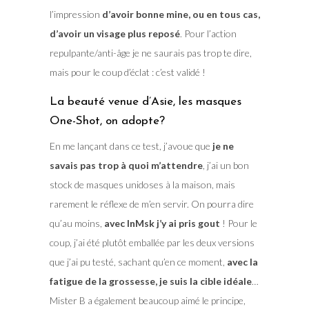
l’impression
d’avoir bonne mine, ou en tous cas,
d’avoir un visage plus reposé
. Pour l’action
repulpante/anti-âge je ne saurais pas trop te dire,
mais pour le coup d’éclat : c’est validé !
La beauté venue d’Asie, les masques
One-Shot, on adopte?
En me lançant dans ce test, j’avoue que
je ne
savais pas trop à quoi m’attendre
, j’ai un bon
stock de masques unidoses à la maison, mais
rarement le réflexe de m’en servir. On pourra dire
qu’au moins,
avec InMsk j’y ai pris gout
! Pour le
coup, j’ai été plutôt emballée par les deux versions
que j’ai pu testé, sachant qu’en ce moment,
avec la
fatigue de la grossesse, je suis la cible idéale
…
Mister B a également beaucoup aimé le principe,