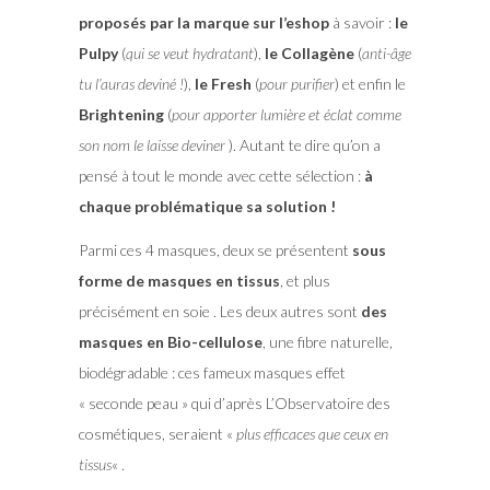
proposés par la marque sur l’eshop
à savoir :
le
Pulpy
(
qui se veut hydratant
),
le Collagène
(
anti-âge
tu l’auras deviné !
),
le Fresh
(
pour purifier
) et enfin le
Brightening
(
pour apporter lumière et éclat comme
son nom le laisse deviner
). Autant te dire qu’on a
pensé à tout le monde avec cette sélection :
à
chaque problématique sa solution !
Parmi ces 4 masques, deux se présentent
sous
forme de masques en tissus
, et plus
précisément en soie . Les deux autres sont
des
masques en Bio-cellulose
, une fibre naturelle,
biodégradable : ces fameux masques effet
« seconde peau » qui d’après L’Observatoire des
cosmétiques, seraient «
plus efficaces que ceux en
tissus
« .