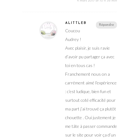
4 mars 2017 at 10 h 38 min
ALITTLEB
Répondre
Coucou
Audrey !
Avec plaisir, je suis ravie
d’avoir pu partager ça avec
toi en tous cas !
Franchement nous on a
carrément aimé l’expérience
: c’est ludique, bien fun et
surtout coté efficacité pour
ma part j’ai trouvé ça plutôt
chouette . Oui justement je
me tâte à passer commande
sur le site pour voir ça d’un