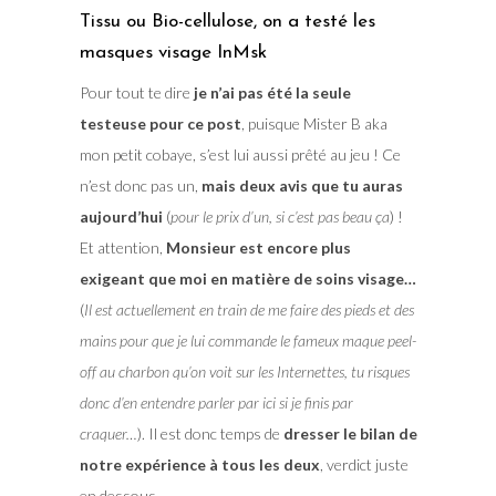
Tissu ou Bio-cellulose, on a testé les
masques visage InMsk
Pour tout te dire
je n’ai pas été la seule
testeuse pour ce post
, puisque Mister B aka
mon petit cobaye, s’est lui aussi prêté au jeu ! Ce
n’est donc pas un,
mais deux avis que tu auras
aujourd’hui
(
pour le prix d’un, si c’est pas beau ça
) !
Et attention,
Monsieur est encore plus
exigeant que moi en matière de soins visage…
(
Il est actuellement en train de me faire des pieds et des
mains pour que je lui commande le fameux maque peel-
off au charbon qu’on voit sur les Internettes, tu risques
donc d’en entendre parler par ici si je finis par
craquer…
). Il est donc temps de
dresser le bilan de
notre expérience à tous les deux
, verdict juste
en dessous .