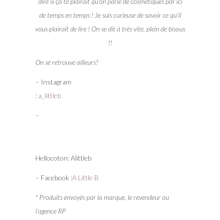
dire si ça te plairait qu’on parle de cosmétiques par ici
de temps en temps ! Je suis curieuse de savoir ce qu’il
vous plairait de lire ! On se dit à très vite, plein de bisous
!!
On se retrouve ailleurs?
– Instagram
:
a_littleb
–
Hellocoton: Alittleb
– Facebook :
A Little B
* Produits envoyés par la marque, le revendeur ou
l’agence RP