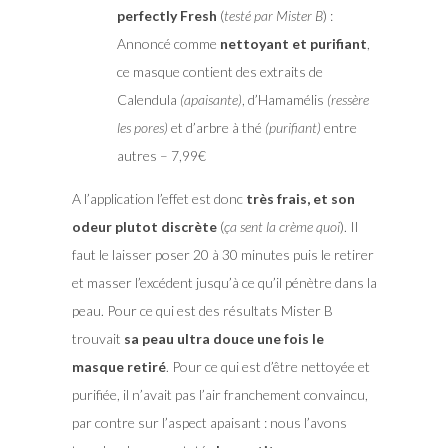
perfectly Fresh
(
testé par Mister B
) :
Annoncé comme
nettoyant et purifiant
,
ce masque contient des extraits de
Calendula
(apaisante)
, d’Hamamélis
(ressère
les pores)
et d’arbre à thé
(purifiant)
entre
autres – 7,99€
A l’application l’effet est donc
très frais, et son
odeur plutot discrète
(
ça sent la crème quoi
). Il
faut le laisser poser 20 à 30 minutes puis le retirer
et masser l’excédent jusqu’à ce qu’il pénètre dans la
peau. Pour ce qui est des résultats Mister B
trouvait
sa peau ultra douce une fois le
masque retiré
. Pour ce qui est d’être nettoyée et
purifiée, il n’avait pas l’air franchement convaincu,
par contre sur l’aspect apaisant : nous l’avons