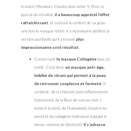
le matin! Messieurs, il faudra donc éviter !
). Pour ce
qui est du résultat,
il a beaucoup apprécié l’effet
rafraichissant
, et surtout le confort de sa peau
une fois le masque retiré. Il a néanmoins préféré la
version purifante qu’il a trouvé
plus
impressionante coté résultat.
Concernant
le masque Collagène
(
que j’ai
testé
) : C’est donc
un masque anti-âge,
imbibé de sérum qui permet à la peau
de retrouver souplesse et fermeté
. Il
contient : de la chicorée (
anti-inflammatoire,
hydratante
), de la fleur de sureau noir (
éclaircit le teint
), de l’hamamélis (
ressèrre les
pores
) et du collagène hydrolysé (
repulpe le
derme, redonne de l’élasticité)
.
Il s’adresse