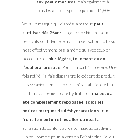
aux peaux matures
, mais également à
tous les autres types de peaux – 11,50€
Voilà un masque qui d’après la marque
peut
s’utiliser dès 25ans
, et ça tombe bien puisque
perso, ils sont derrière moi…La sensation du tissu
n’est effectivement pas la même qu’avec ceux en
bio-cellulose :
plus légère, tellement qu’on
l’oublierai presque
. Pour ma part j’ai préféré. Une
fois retiré, j’ai fais disparaitre l’excédent de produit
assez rapidement. Et pour le résultat ; j’ai été fan
fan fan ! Clairement coté hydratation
ma peau a
été complètement reboostée, adios les
petites marques de déshydratation sur le
front, le menton et les ailes du nez
. La
sensation de confort après ce masque est divine.
Un peu comme pour la version Brightening, j’ai eu