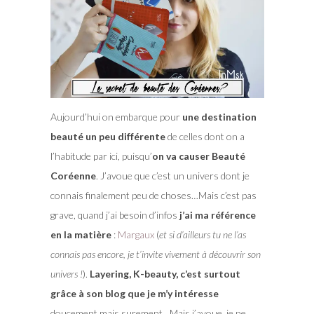
Aujourd’hui on embarque pour
une destination
beauté un peu différente
de celles dont on a
l’habitude par ici, puisqu’
on va causer Beauté
Coréenne
. J’avoue que c’est un univers dont je
connais finalement peu de choses…Mais c’est pas
grave, quand j’ai besoin d’infos
j’ai ma référence
en la matière
:
Margaux
(
et si d’ailleurs tu ne l’as
connais pas encore, je t’invite vivement à découvrir son
univers !
).
Layering, K-beauty, c’est surtout
grâce à son blog que je m’y intéresse
doucement mais surement…Mais j’avoue, je ne