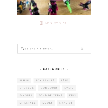
Me suivre sur IG !
– CATEGORIES –
BLUSH
BOX BEAUTÉ
BÉBÉ
CHEVEUX
CONCOURS
EVEIL
FAVORIS
FOND DE TEINT
KIDS
LIFESTYLE
LOOKS
MAKE-UP