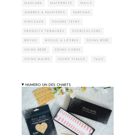
MASCARA
MATERNITÉ
NAILS
OMBRES À PAUPIÈRES
PARFUMS
PINCEAUX
POUDRE TEINT
PRODUITS TERMINÉS
PUÉRICULTURE
REVUE
ROUGE À LÈVRES
SOINS BÉBÉ
SOINS BÉBÉ
SOINS CORPS
SOINS MAINS
SOINS VISAGE
TAGS
NUMERO UN DES CHARTS