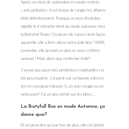
Après un mois de septembre en mode rentrée
« anti-pollution-, il est temps de ranger les affaires
d’été définitivement. Puisque ce mois d’octobre
signifie le d »clenche ment du mode automne chez
la Biotyfull Team ! Couleurs de saison, look façon
aquarelle, elle a fière allure notre jolie box ! 100%
cosmebio, elle promet en plus ce mois-ci d’être
unisexe ! Mais alors que renferme-t’elle?
J’avoue que pour mes prédictions habituelles j’ai
été peu inspirée : j’ai parié sur un baume à lèvres
(on en a toujours besoin !), un soin visage ou un
nettoyant? J’ai un peu séché sur les idées…
La Biotyfull Box en mode Automne, ça
donne quoi?
Et on peut dire qu’une fois de plus, elle est plutôt