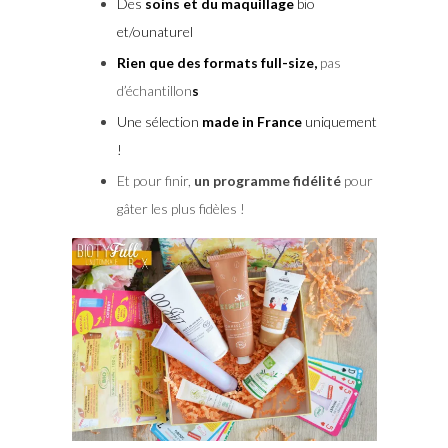
Des
soins et du maquillage
bio
et/ounaturel
Rien que des formats full-size,
pas
d’échantillon
s
Une sélection
made in France
uniquement
!
Et pour finir,
un programme fidélité
pour
gâter les plus fidèles !