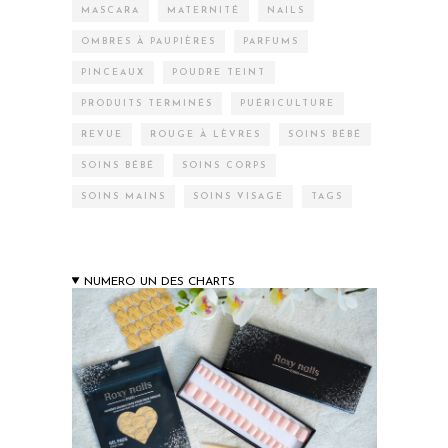
MASCARA
MATERNITÉ
NAILS
OMBRES À PAUPIÈRES
PARFUMS
PINCEAUX
POUDRE TEINT
PRODUITS TERMINÉS
PUÉRICULTURE
REVUE
ROUGE À LÈVRES
SOINS BÉBÉ
SOINS BÉBÉ
SOINS CORPS
SOINS MAINS
SOINS VISAGE
TAGS
NUMERO UN DES CHARTS