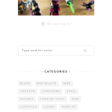
Me suivre sur IG !
– CATEGORIES –
BLUSH
BOX BEAUTÉ
BÉBÉ
CHEVEUX
CONCOURS
EVEIL
FAVORIS
FOND DE TEINT
KIDS
LIFESTYLE
LOOKS
MAKE-UP