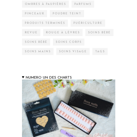
OMBRES À PAUPIÈRES
PARFUMS
PINCEAUX
POUDRE TEINT
PRODUITS TERMINÉS
PUÉRICULTURE
REVUE
ROUGE À LÈVRES
SOINS BÉBÉ
SOINS BÉBÉ
SOINS CORPS
SOINS MAINS
SOINS VISAGE
TAGS
NUMERO UN DES CHARTS