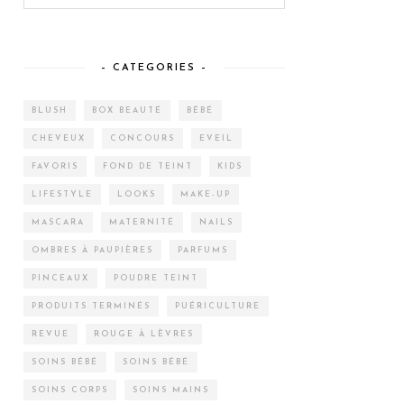
– CATEGORIES –
BLUSH
BOX BEAUTÉ
BÉBÉ
CHEVEUX
CONCOURS
EVEIL
FAVORIS
FOND DE TEINT
KIDS
LIFESTYLE
LOOKS
MAKE-UP
MASCARA
MATERNITÉ
NAILS
OMBRES À PAUPIÈRES
PARFUMS
PINCEAUX
POUDRE TEINT
PRODUITS TERMINÉS
PUÉRICULTURE
REVUE
ROUGE À LÈVRES
SOINS BÉBÉ
SOINS BÉBÉ
SOINS CORPS
SOINS MAINS