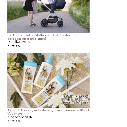
Le Trio-pousette Stella de Bébé Confort, un an
après on en pense quoi?
13 juillet 2018
alittleb
Avant / Après : J'ai testé la gamme Keranove Blond
Vacances !
5 octobre 2017
alittleb