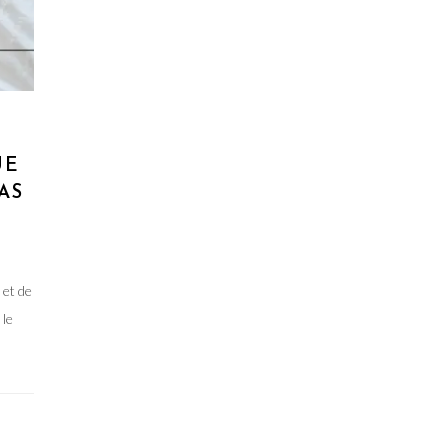
UE
AS
 et de
 le