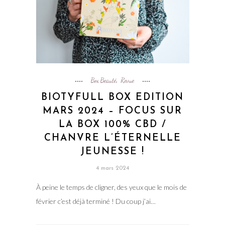
Box Beauté
Revue
,
BIOTYFULL BOX EDITION
MARS 2024 – FOCUS SUR
LA BOX 100% CBD /
CHANVRE L’ÉTERNELLE
JEUNESSE !
4 mars 2024
À peine le temps de cligner, des yeux que le mois de
février c’est déjà terminé ! Du coup j’ai…