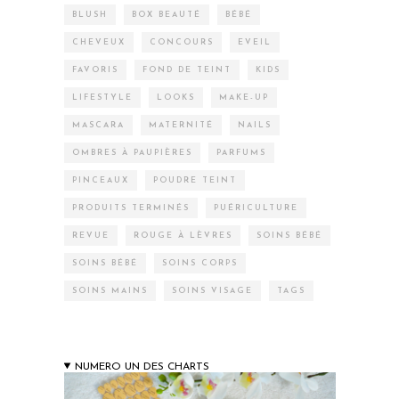
BLUSH
BOX BEAUTÉ
BÉBÉ
CHEVEUX
CONCOURS
EVEIL
FAVORIS
FOND DE TEINT
KIDS
LIFESTYLE
LOOKS
MAKE-UP
MASCARA
MATERNITÉ
NAILS
OMBRES À PAUPIÈRES
PARFUMS
PINCEAUX
POUDRE TEINT
PRODUITS TERMINÉS
PUÉRICULTURE
REVUE
ROUGE À LÈVRES
SOINS BÉBÉ
SOINS BÉBÉ
SOINS CORPS
SOINS MAINS
SOINS VISAGE
TAGS
NUMERO UN DES CHARTS