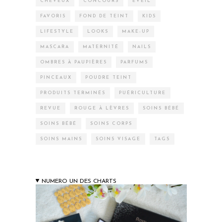
CHEVEUX
CONCOURS
EVEIL
FAVORIS
FOND DE TEINT
KIDS
LIFESTYLE
LOOKS
MAKE-UP
MASCARA
MATERNITÉ
NAILS
OMBRES À PAUPIÈRES
PARFUMS
PINCEAUX
POUDRE TEINT
PRODUITS TERMINÉS
PUÉRICULTURE
REVUE
ROUGE À LÈVRES
SOINS BÉBÉ
SOINS BÉBÉ
SOINS CORPS
SOINS MAINS
SOINS VISAGE
TAGS
NUMERO UN DES CHARTS