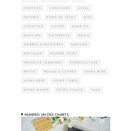
CHEVEUX
CONCOURS
EVEIL
FAVORIS
FOND DE TEINT
KIDS
LIFESTYLE
LOOKS
MAKE-UP
MASCARA
MATERNITÉ
NAILS
OMBRES À PAUPIÈRES
PARFUMS
PINCEAUX
POUDRE TEINT
PRODUITS TERMINÉS
PUÉRICULTURE
REVUE
ROUGE À LÈVRES
SOINS BÉBÉ
SOINS BÉBÉ
SOINS CORPS
SOINS MAINS
SOINS VISAGE
TAGS
NUMERO UN DES CHARTS