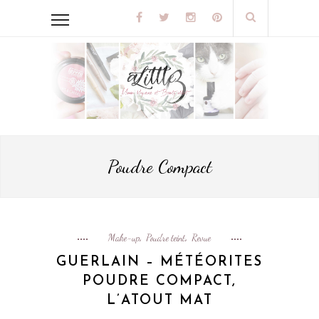
Poudre Compact
Make-up
Poudre teint
Revue
,
,
GUERLAIN – MÉTÉORITES
POUDRE COMPACT,
L’ATOUT MAT