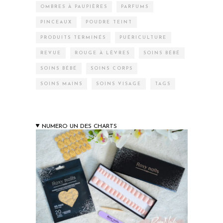
OMBRES À PAUPIÈRES
PARFUMS
PINCEAUX
POUDRE TEINT
PRODUITS TERMINÉS
PUÉRICULTURE
REVUE
ROUGE À LÈVRES
SOINS BÉBÉ
SOINS BÉBÉ
SOINS CORPS
SOINS MAINS
SOINS VISAGE
TAGS
NUMERO UN DES CHARTS