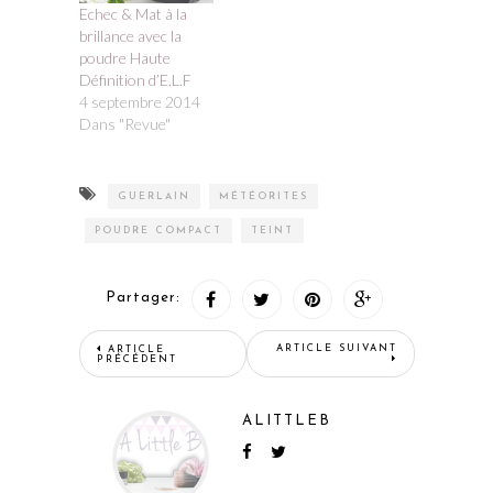
Echec & Mat à la
brillance avec la
poudre Haute
Définition d’E.L.F
4 septembre 2014
Dans "Revue"
GUERLAIN
MÉTÉORITES
POUDRE COMPACT
TEINT
Partager:
ARTICLE SUIVANT
ARTICLE
PRÉCÉDENT
ALITTLEB