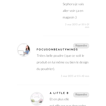
Sephora je vais
aller voir ça en
magasin :)
3 mai 2013 at 18 h 01
min
Répondre
FOCUSONBEAUTYMINDS
Triées belle poudre ( que ce soit le
produit en lui même ou bien le design
du poudrier).
3 mai 2013 at 8 h 42 min
A LITTLE B
Répondre
Et en plus elle
est efficace que demander