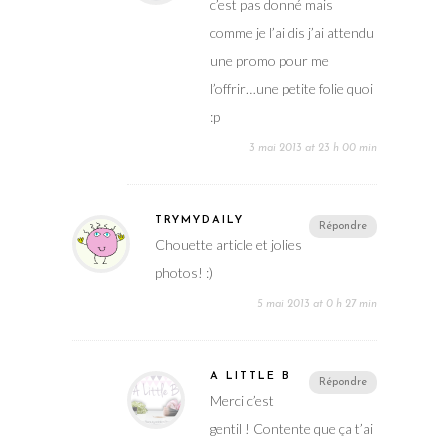
c’est pas donné mais
comme je l’ai dis j’ai attendu
une promo pour me
l’offrir…une petite folie quoi
:p
3 mai 2013 at 23 h 00 min
TRYMYDAILY
Répondre
Chouette article et jolies
photos! :)
5 mai 2013 at 0 h 27 min
A LITTLE B
Répondre
Merci c’est
gentil ! Contente que ça t’ai