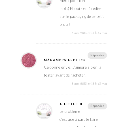
Merci pour ton
mot :) Et oui rien à redire
sur le packaging de ce petit
bijou !
3 mai 2013 at 13 h 33 min
Répondre
MADAMEPAILLETTES
Ca donne envie! J’aimerais bien la
tester avant de l’acheter!
3 mai 2013 at 18 h 43 min
A LITTLE B
Répondre
Le problème
c’est que à part te faire