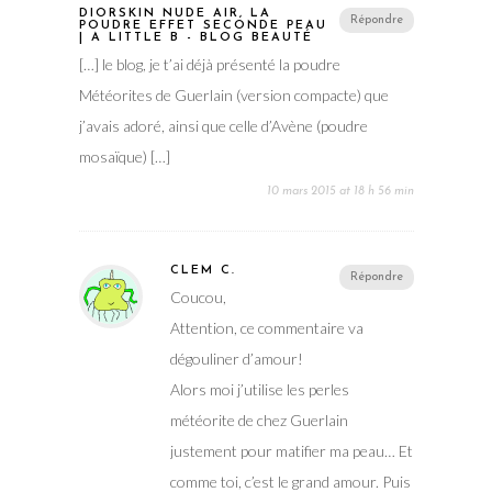
DIORSKIN NUDE AIR, LA
Répondre
POUDRE EFFET SECONDE PEAU
| A LITTLE B - BLOG BEAUTÉ
[…] le blog, je t’ai déjà présenté la poudre
Météorites de Guerlain (version compacte) que
j’avais adoré, ainsi que celle d’Avène (poudre
mosaïque) […]
10 mars 2015 at 18 h 56 min
CLEM C.
Répondre
Coucou,
Attention, ce commentaire va
dégouliner d’amour!
Alors moi j’utilise les perles
météorite de chez Guerlain
justement pour matifier ma peau… Et
comme toi, c’est le grand amour. Puis