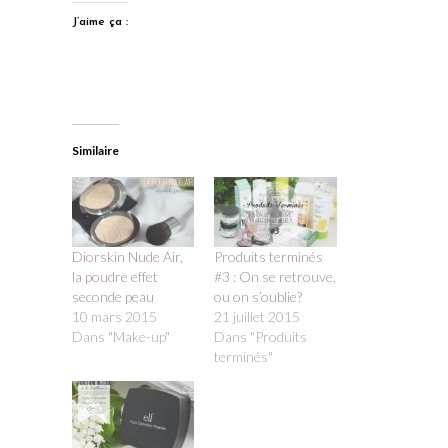
J’aime ça :
Similaire
Diorskin Nude Air,
Produits terminés
la poudre effet
#3 : On se retrouve,
seconde peau
ou on s’oublie?
10 mars 2015
21 juillet 2015
Dans "Make-up"
Dans "Produits
terminés"