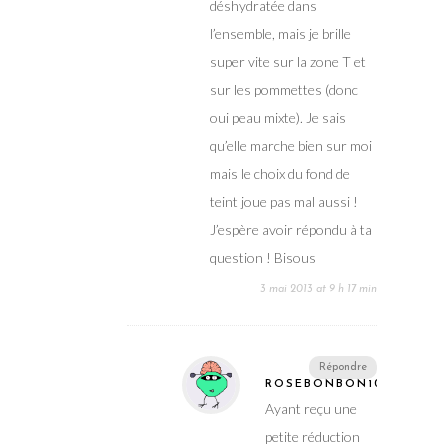
déshydratée dans
l’ensemble, mais je brille
super vite sur la zone T et
sur les pommettes (donc
oui peau mixte). Je sais
qu’elle marche bien sur moi
mais le choix du fond de
teint joue pas mal aussi !
J’espère avoir répondu à ta
question ! Bisous
3 mai 2013 at 9 h 17 min
Répondre
ROSEBONBON10
Ayant reçu une
petite réduction