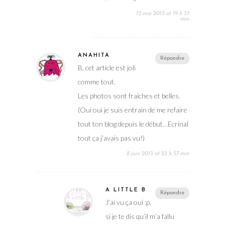
12 mai 2013 at 19 h 37
min
ANAHITA
Répondre
B, cet article est joli
comme tout.
Les photos sont fraîches et belles.
(Oui oui je suis entrain de me refaire
tout ton blog depuis le début…Ecrinal
tout ça j’avais pas vu!)
8 juin 2013 at 23 h 57 min
A LITTLE B
Répondre
J’ai vu ça oui :p,
si je te dis qu’il m’a fallu