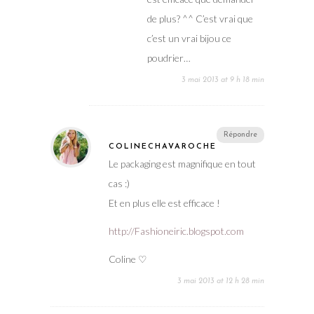
de plus? ^^ C’est vrai que
c’est un vrai bijou ce
poudrier…
3 mai 2013 at 9 h 18 min
Répondre
COLINECHAVAROCHE
Le packaging est magnifique en tout
cas :)
Et en plus elle est efficace !
http://Fashioneiric.blogspot.com
Coline ♡
3 mai 2013 at 12 h 28 min