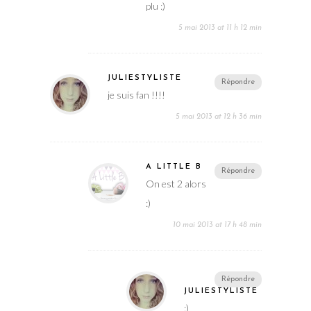
plu :)
5 mai 2013 at 11 h 12 min
JULIESTYLISTE
Répondre
je suis fan !!!!
5 mai 2013 at 12 h 36 min
A LITTLE B
Répondre
On est 2 alors
:)
10 mai 2013 at 17 h 48 min
Répondre
JULIESTYLISTE
:)