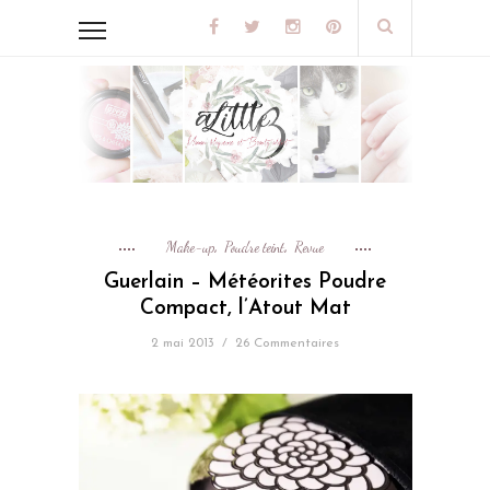
Make-up
Poudre teint
Revue
,
,
Guerlain – Météorites Poudre
Compact, l’Atout Mat
2 mai 2013
/
26 Commentaires