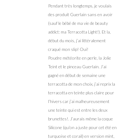
Pendant très longtemps, je voulais
des produit Guerlain sans en avoir
(sauf le bébé de ma vie de beauty
addict: ma Terracotta Light!). Et la,
début du mois, j’ai littéralement
craqué mon slip! Oui!
Poudre météorite en perle, la Jolie
Teint et le pinceau Guerlain. J’ai
gagné en début de semaine une
terracotta de mon choix, j’ai reprix la
terracotta en teinte plus claire pour
l’hivers car j’ai malheureusement
une teinte qui est entre les deux
brunettes!. J’aurais même la coque
Silicone (qu’on a juste pour cet été en
turquoise et corail) en version mint,