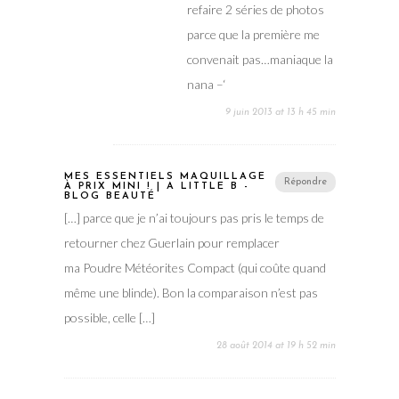
refaire 2 séries de photos
parce que la première me
convenait pas…maniaque la
nana –‘
9 juin 2013 at 13 h 45 min
MES ESSENTIELS MAQUILLAGE
Répondre
À PRIX MINI ! | A LITTLE B -
BLOG BEAUTÉ
[…] parce que je n’ai toujours pas pris le temps de
retourner chez Guerlain pour remplacer
ma Poudre Météorites Compact (qui coûte quand
même une blinde). Bon la comparaison n’est pas
possible, celle […]
28 août 2014 at 19 h 52 min