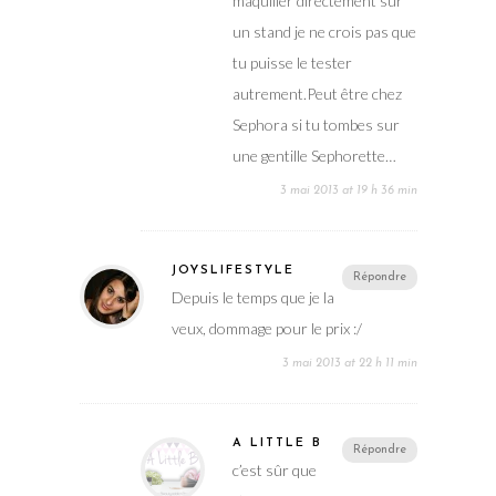
maquiller directement sur
un stand je ne crois pas que
tu puisse le tester
autrement.Peut être chez
Sephora si tu tombes sur
une gentille Sephorette…
3 mai 2013 at 19 h 36 min
JOYSLIFESTYLE
Répondre
Depuis le temps que je la
veux, dommage pour le prix :/
3 mai 2013 at 22 h 11 min
A LITTLE B
Répondre
c’est sûr que