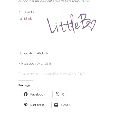
au coeur et me donnent envie de faire toujours plus!
– Instagram
:
a_littleb
–
Hellocoton: Alittleb
– Facebook :
A Little B
Photographies : tous droits réservés à alittleb.fr
Partager :
Facebook
X
Pinterest
E-mail