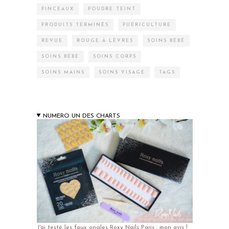
PINCEAUX
POUDRE TEINT
PRODUITS TERMINÉS
PUÉRICULTURE
REVUE
ROUGE À LÈVRES
SOINS BÉBÉ
SOINS BÉBÉ
SOINS CORPS
SOINS MAINS
SOINS VISAGE
TAGS
NUMERO UN DES CHARTS
J'ai testé les faux ongles Roxy Nails Paris : mon avis !