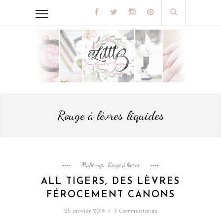
Rouge à lèvres liquides
Make-up
Rouge à lèvres
,
ALL TIGERS, DES LÈVRES
FÉROCEMENT CANONS
25 janvier 2019
/
3 Commentaires