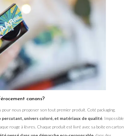
s férocement canons?
es pour nous proposer son tout premier produit. Coté packaging,
 percutant, univers coloré, et matériaux de qualité
. Impossible
haque rouge à lèvres. Chaque produit est livré avec sa boite en carton
été pensé dans une démarche eco-responsable
, dans des