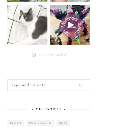
Me suivre sur IG !
– CATEGORIES –
BLUSH
BOX BEAUTÉ
BÉBÉ