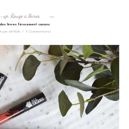
-up
Rouge à lèvres
,
des lèvres férocement canons
9
par
alittleb
/
3 Commentaires