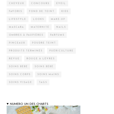
CHEVEUX
CONCOURS
EVEIL
FAVORIS
FOND DE TEINT
KIDS
LIFESTYLE
LOOKS
MAKE-UP
MASCARA
MATERNITÉ
NAILS
OMBRES À PAUPIÈRES
PARFUMS
PINCEAUX
POUDRE TEINT
PRODUITS TERMINÉS
PUÉRICULTURE
REVUE
ROUGE À LÈVRES
SOINS BÉBÉ
SOINS BÉBÉ
SOINS CORPS
SOINS MAINS
SOINS VISAGE
TAGS
NUMERO UN DES CHARTS