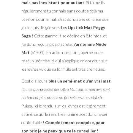
mais pas inexistant pour autant
. Si tu me lis
régulièrement tu connais sans doutes déjà ma
passion pour le mat, c’est donc sans surprise que
je me suis dirigée vers
les Lipstick Mat Peggy
Sage
! Cette gamme là se décline en 8 teintes, et
j’ai donc reçu la plus discrète,
j’ai nommé Nude
Mat
(n°501). En action c’est un superbe nude
rosé, plutôt chaud, qui s’applique en douceur sur
les lèvres vu que sa formule est très crémeuse.
C’est d’ailleurs
plus un semi-mat qu’un vrai mat
(la marque propose des Ultra Mat qui, à mon avis sont
nettement plus proche du fini velours que celui-ci
).
Puisqu’ici le rendu sur les lèvres est légèrement
satiné, ce qui le rend très lumineux et donc hyper
confortable !
Complètement conquise, pour
son prix je ne peux que te le conseiller !