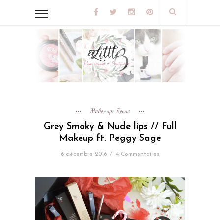
Make-up
Revue
,
Grey Smoky & Nude lips // Full
Makeup ft. Peggy Sage
6 décembre 2016
/
4 Commentaires