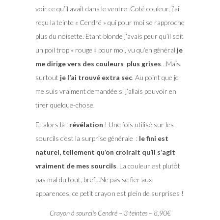
voir ce qu’il avait dans le ventre. Coté couleur, j’ai
reçu la teinte « Cendré » qui pour moi se rapproche
plus du noisette. Etant blonde j’avais peur qu’il soit
un poil trop « rouge » pour moi, vu qu’en général
je
me dirige vers des couleurs plus grises
…Mais
surtout
je l’ai trouvé extra sec
. Au point que je
me suis vraiment demandée si j’allais pouvoir en
tirer quelque-chose.
Et alors là :
révélation
! Une fois utilisé sur les
sourcils c’est la surprise générale :
le fini est
naturel, tellement qu’on croirait qu’il s’agit
vraiment de mes sourcils
. La couleur est plutôt
pas mal du tout, bref…Ne pas se fier aux
apparences, ce petit crayon est plein de surprises !
Crayon à sourcils Cendré – 3 teintes – 8,90€