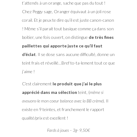
t’attends à un orange, sache que pas du tout !
Chez Peggy sage, Oranger équivaut à un joli rose
corail. Et je peux te dire qu’il est juste canon-canon
! Même s’il parait tout basique comme ça dans son
boitier, une fois ouvert, on distingue
de très fines
paillettes qui apporte juste ce qu’il faut
d’éclat
. Il se dose sans aucune difficulté, donne un
teint frais et réveillé…Bref to-ta-lement tout ce que
j’aime !
C’est clairement
le produit que j’ai le plus
apprécié dans ma sélection
teint, (
même si
avouons-le mon coeur balance avec la BB crème
). Il
existe en 9 teintes, et franchement le rapport
qualité/prix est excellent !
Fards à joues – 3g- 9,50€