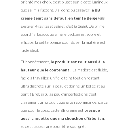
orienté mes choix, c’est plutot sur le coté lumineux
que j’ai mis l’accent. J’ai donc pu essayer
la BB
crème teint sans défaut, en teinte Beige
(
elle
éxiste en 4 teintes et celle-ci, c’est la 2nde
). De prime
abord j’ai beaucoup aimé le packaging : sobre et
efficace, la petite pompe pour doser la matière est
juste idéal.
Et honnètement,
le produit est tout aussi à la
hauteur que le contenant
! La matière est fluide,
facile à travailler, unifie le teint tout en restant
ultra discrète sur la peau et donne un bel éclat au
teint ! Bref, si tu as peu d’imperfections c’est
clairement un produit que je te recommande, parce
que pour le coup, cette BB crème est
presque
aussi chouette que ma chouchou d’Erborian
,
et c’est assez rare pour être souligné !