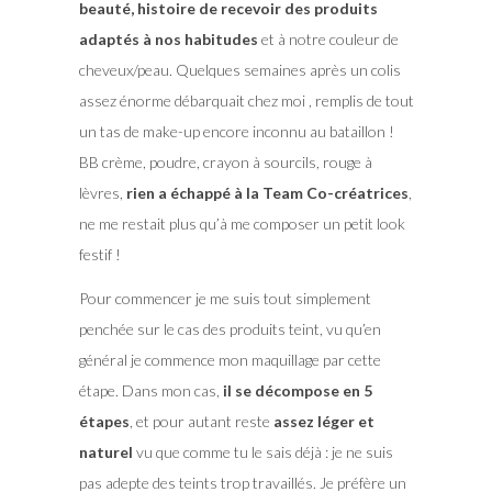
beauté, histoire de recevoir des produits
adaptés à nos habitudes
et à notre couleur de
cheveux/peau. Quelques semaines après un colis
assez énorme débarquait chez moi , remplis de tout
un tas de make-up encore inconnu au bataillon !
BB crème, poudre, crayon à sourcils, rouge à
lèvres,
rien a échappé à la Team Co-créatrices
,
ne me restait plus qu’à me composer un petit look
festif !
Pour commencer je me suis tout simplement
penchée sur le cas des produits teint, vu qu’en
général je commence mon maquillage par cette
étape. Dans mon cas,
il se décompose en 5
étapes
, et pour autant reste
assez léger et
naturel
vu que comme tu le sais déjà : je ne suis
pas adepte des teints trop travaillés. Je préfère un