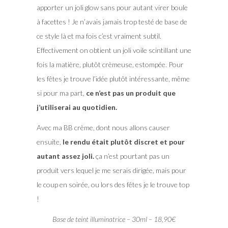
apporter un joli glow sans pour autant virer boule
à facettes ! Je n’avais jamais trop testé de base de
ce style là et ma fois c’est vraiment subtil.
Effectivement on obtient un joli voile scintillant une
fois la matière, plutôt crèmeuse, estompée. Pour
les fêtes je trouve l’idée plutôt intéressante, même
si pour ma part,
ce n’est pas un produit que
j’utiliserai au quotidien.
Avec ma BB crème, dont nous allons causer
ensuite,
le rendu était plutôt discret et pour
autant assez joli.
ça n’est pourtant pas un
produit vers lequel je me serais dirigée, mais pour
le coup en soirée, ou lors des fêtes je le trouve top
!
Base de teint illuminatrice – 30ml – 18,90€