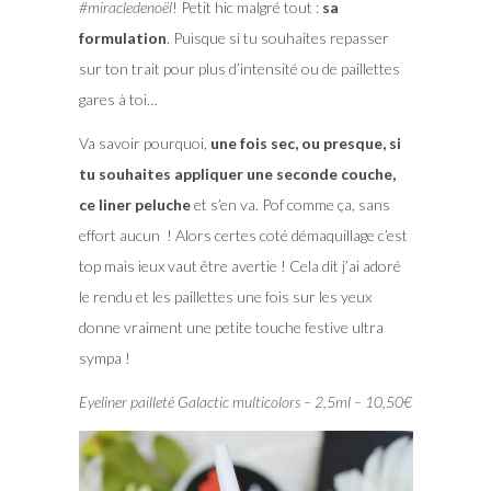
#miracledenoël
! Petit hic malgré tout :
sa
formulation
. Puisque si tu souhaites repasser
sur ton trait pour plus d’intensité ou de paillettes
gares à toi…
Va savoir pourquoi,
une fois sec, ou presque, si
tu souhaites appliquer une seconde couche,
ce liner peluche
et s’en va. Pof comme ça, sans
effort aucun ! Alors certes coté démaquillage c’est
top mais ieux vaut être avertie ! Cela dit j’ai adoré
le rendu et les paillettes une fois sur les yeux
donne vraiment une petite touche festive ultra
sympa !
Eyeliner pailleté Galactic multicolors – 2,5ml – 10,50€