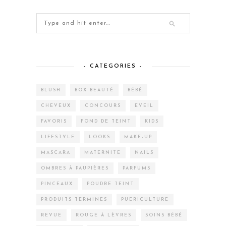
– CATEGORIES –
BLUSH
BOX BEAUTÉ
BÉBÉ
CHEVEUX
CONCOURS
EVEIL
FAVORIS
FOND DE TEINT
KIDS
LIFESTYLE
LOOKS
MAKE-UP
MASCARA
MATERNITÉ
NAILS
OMBRES À PAUPIÈRES
PARFUMS
PINCEAUX
POUDRE TEINT
PRODUITS TERMINÉS
PUÉRICULTURE
REVUE
ROUGE À LÈVRES
SOINS BÉBÉ