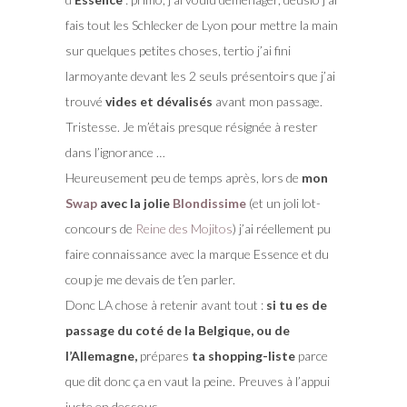
fais tout les Schlecker de Lyon pour mettre la main
sur quelques petites choses, tertio j’ai fini
larmoyante devant les 2 seuls présentoirs que j’ai
trouvé
vides et dévalisés
avant mon passage.
Tristesse. Je m’étais presque résignée à rester
dans l’ignorance …
Heureusement peu de temps après, lors de
mon
Swap
avec la jolie
Blondissime
(et un joli lot-
concours de
Reine des Mojitos
) j’ai réellement pu
faire connaissance avec la marque Essence et du
coup je me devais de t’en parler.
Donc LA chose à retenir avant tout :
si tu es de
passage du coté de la Belgique, ou de
l’Allemagne,
prépares
ta shopping-liste
parce
que dit donc ça en vaut la peine. Preuves à l’appui
juste en dessous.