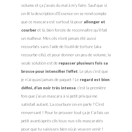
volume et ça j’avais du mal à m’y faire. Sauf que si
on lit la description d’Essence on se rend compte
que ce mascara est surtout là pour
allonger et
courber
et là, bien forcée de reconnaître qu’il fait
un malheur. Mes cils n’ont jamais été aussi
recourbés sans l’aide de l’outil de torture (aka
recourbe-cils), et pour donner un peu de volume, la
seule solution est de
repasser plusieurs fois sa
brosse pour intensifier l’effet
. Le plus c’est que
je n’ai quasi jamais de paquet ! Le
regard est bien
défini, d’un noir très intense
, c’est la première
fois que j’ai un mascara à si petit prix qui me
satisfait autant. La courbure on en parle ? C’est
renversant ! Pour te prouver tout ça je t’ai fais un
petit avant/après cils tous nus-cils mascaratés
pour que tu saisisses bien où je veux en venir !