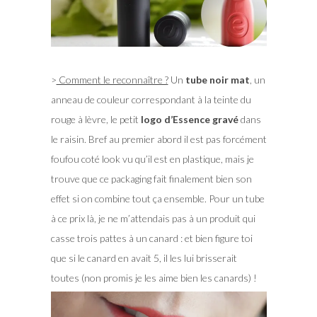
>
Comment le reconnaître ?
Un
tube noir mat
, un
anneau de couleur correspondant à la teinte du
rouge à lèvre, le petit
logo d’Essence gravé
dans
le raisin. Bref au premier abord il est pas forcément
foufou coté look vu qu’il est en plastique, mais je
trouve que ce packaging fait finalement bien son
effet si on combine tout ça ensemble. Pour un tube
à ce prix là, je ne m’attendais pas à un produit qui
casse trois pattes à un canard : et bien figure toi
que si le canard en avait 5, il les lui brisserait
toutes (non promis je les aime bien les canards) !