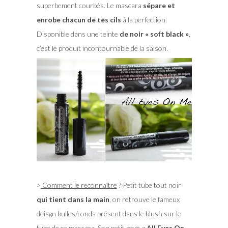
superbement courbés. Le mascara
sépare et
enrobe chacun de tes cils
à la perfection.
Disponible dans une teinte
de noir « soft black »
,
c’est le produit incontournable de la saison.
>
Comment le reconnaître
? Petit tube tout noir
qui tient dans la main
, on retrouve le fameux
deisgn bulles/ronds présent dans le blush sur le
tube de ce mascara. Son petit nom
« All Eyes On