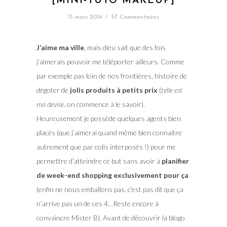
[MINI-TUTO MAKEUP]
13 mars 2014
/
57 Commentaires
J’aime ma ville
, mais dieu sait que des fois
j’aimerais pouvoir me téléporter ailleurs. Comme
par exemple pas loin de nos frontières, histoire de
dégoter de
jolis produits à petits prix
(
telle est
ma devise
, on commence à le savoir).
Heureusement je possède quelques agents bien
placés (que j’aimerai quand même bien connaitre
autrement que par colis interposés !) pour me
permettre d’atteindre ce but sans avoir à
planifier
de week-end shopping exclusivement pour ça
(enfin ne nous emballons pas, c’est pas dit que ça
n’arrive pas un de ces 4…Reste encore à
convaincre Mister B). Avant de découvrir la blogo