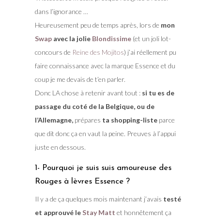
dans l’ignorance …
Heureusement peu de temps après, lors de
mon
Swap
avec la jolie
Blondissime
(et un joli lot-
concours de
Reine des Mojitos
) j’ai réellement pu
faire connaissance avec la marque Essence et du
coup je me devais de t’en parler.
Donc LA chose à retenir avant tout :
si tu es de
passage du coté de la Belgique, ou de
l’Allemagne,
prépares
ta shopping-liste
parce
que dit donc ça en vaut la peine. Preuves à l’appui
juste en dessous.
1- Pourquoi je suis suis amoureuse des
Rouges à lèvres Essence ?
Il y a de ça quelques mois maintenant j’avais
testé
et approuvé le
Stay Matt
et honnêtement ça