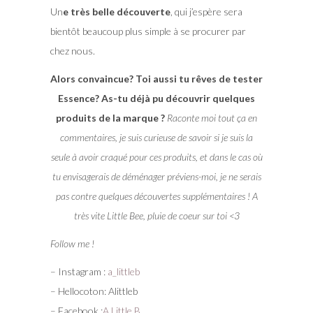
Un
e très belle découverte
, qui j’espère sera
bientôt beaucoup plus simple à se procurer par
chez nous.
Alors convaincue? Toi aussi tu rêves de tester
Essence? As-tu déjà pu découvrir quelques
produits de la marque ?
Raconte moi tout ça en
commentaires, je suis curieuse de savoir si je suis la
seule à avoir craqué pour ces produits, et dans le cas où
tu envisagerais de déménager préviens-moi, je ne serais
pas contre quelques découvertes supplémentaires ! A
très vite Little Bee, pluie de coeur sur toi <3
Follow me !
– Instagram :
a_littleb
– Hellocoton: Alittleb
– Facebook :
A Little B