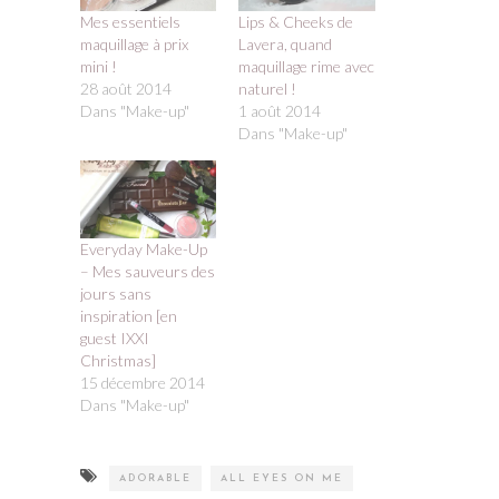
Mes essentiels
Lips & Cheeks de
maquillage à prix
Lavera, quand
mini !
maquillage rime avec
28 août 2014
naturel !
Dans "Make-up"
1 août 2014
Dans "Make-up"
Everyday Make-Up
– Mes sauveurs des
jours sans
inspiration [en
guest IXXI
Christmas]
15 décembre 2014
Dans "Make-up"
ADORABLE
ALL EYES ON ME