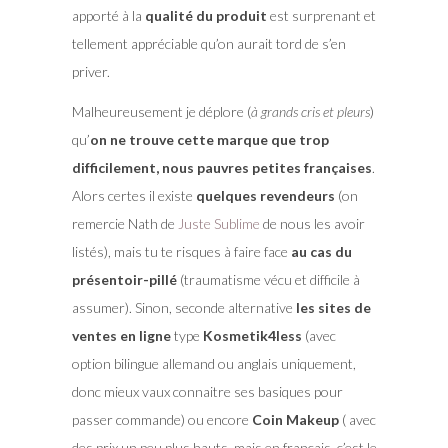
apporté à la
qualité du produit
est surprenant et
tellement appréciable qu’on aurait tord de s’en
priver.
Malheureusement je déplore (
à grands cris et pleurs
)
qu’
on ne trouve cette marque que trop
difficilement, nous pauvres petites françaises
.
Alors certes il existe
quelques revendeurs
(on
remercie Nath de
Juste Sublime
de nous les avoir
listés), mais tu te risques à faire face
au cas du
présentoir-pillé
(traumatisme vécu et difficile à
assumer). Sinon, seconde alternative
les sites de
ventes en ligne
type
Kosmetik4less
(avec
option bilingue allemand ou anglais uniquement,
donc mieux vaux connaitre ses basiques pour
passer commande) ou encore
Coin Makeup
( avec
des prix un peu plus hauts, mais en français, c’est le