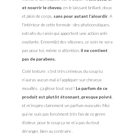
et nourrir le cheveu
, en le laissant brillant, doux
et plein de corps,
sans pour autant l’alourdir
. A
l’intérieur de cette formule : des phytoceutiques,
extraits du raisin qui apportent une action anti-
oxydante. Ennemi(e) des silicones, ce soin ne sera
pas pour toi, même si attention,
il ne contient
pas de parabens.
Coté texture : c’est très crémeux, du coup tu
n’auras aucun mal à l’appliquer sur cheveux
mouillés. ça glisse tout seul !
Le parfum de ce
produit est plutôt étonnant, presque poivré
,
et m’inspire clairement un parfum masculin. Moi
qui ne suis pas forcément très fan de ce genre
d’odeur, pour le coup ça ne m’a pas du tout
déranger, bien au contraire .