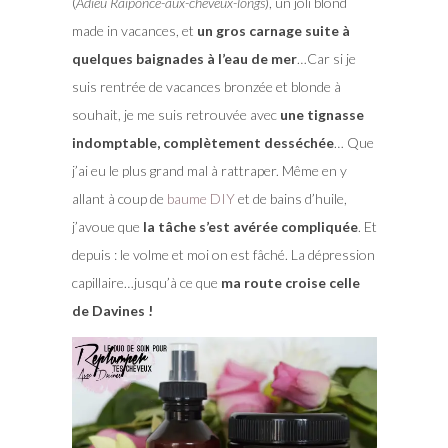
(
Adieu Raiponce-aux-cheveux-longs
), un joli blond
made in vacances, et
un gros carnage suite à
quelques baignades à l’eau de mer
…Car si je
suis rentrée de vacances bronzée et blonde à
souhait, je me suis retrouvée avec
une tignasse
indomptable, complètement desséchée
… Que
j’ai eu le plus grand mal à rattraper. Même en y
allant à coup de
baume DIY
et de bains d’huile,
j’avoue que
la tâche s’est avérée compliquée
. Et
depuis : le volme et moi on est fâché. La dépression
capillaire…jusqu’à ce que
ma route croise celle
de Davines !