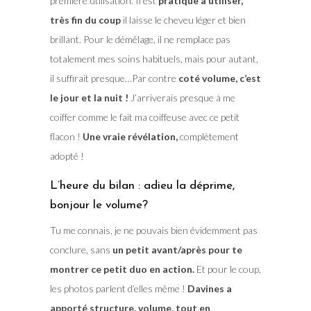
première utilisation. Il est
pratique à utiliser,
très fin du coup
il laisse le cheveu léger et bien
brillant. Pour le démêlage, il ne remplace pas
totalement mes soins habituels, mais pour autant,
il suffirait presque…Par contre
coté volume, c’est
le jour et la nuit !
J’arriverais presque à me
coiffer comme le fait ma coiffeuse avec ce petit
flacon !
Une vraie révélation,
complètement
adopté !
L’heure du bilan : adieu la déprime,
bonjour le volume?
Tu me connais, je ne pouvais bien évidemment pas
conclure, sans
un petit avant/après pour te
montrer ce petit duo en action.
Et pour le coup,
les photos parlent d’elles même !
Davines a
apporté structure, volume, tout en