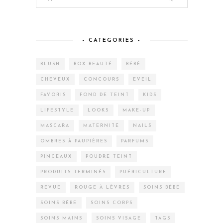
– CATEGORIES –
BLUSH
BOX BEAUTÉ
BÉBÉ
CHEVEUX
CONCOURS
EVEIL
FAVORIS
FOND DE TEINT
KIDS
LIFESTYLE
LOOKS
MAKE-UP
MASCARA
MATERNITÉ
NAILS
OMBRES À PAUPIÈRES
PARFUMS
PINCEAUX
POUDRE TEINT
PRODUITS TERMINÉS
PUÉRICULTURE
REVUE
ROUGE À LÈVRES
SOINS BÉBÉ
SOINS BÉBÉ
SOINS CORPS
SOINS MAINS
SOINS VISAGE
TAGS