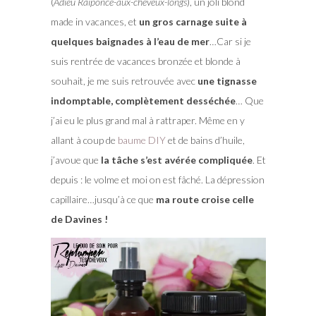
(
Adieu Raiponce-aux-cheveux-longs
), un joli blond
made in vacances, et
un gros carnage suite à
quelques baignades à l’eau de mer
…Car si je
suis rentrée de vacances bronzée et blonde à
souhait, je me suis retrouvée avec
une tignasse
indomptable, complètement desséchée
… Que
j’ai eu le plus grand mal à rattraper. Même en y
allant à coup de
baume DIY
et de bains d’huile,
j’avoue que
la tâche s’est avérée compliquée
. Et
depuis : le volme et moi on est fâché. La dépression
capillaire…jusqu’à ce que
ma route croise celle
de Davines !