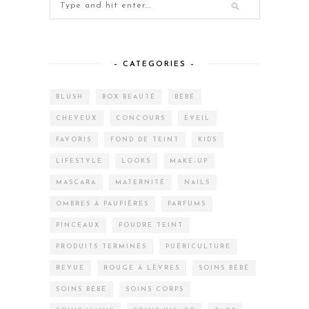
– CATEGORIES –
BLUSH
BOX BEAUTÉ
BÉBÉ
CHEVEUX
CONCOURS
EVEIL
FAVORIS
FOND DE TEINT
KIDS
LIFESTYLE
LOOKS
MAKE-UP
MASCARA
MATERNITÉ
NAILS
OMBRES À PAUPIÈRES
PARFUMS
PINCEAUX
POUDRE TEINT
PRODUITS TERMINÉS
PUÉRICULTURE
REVUE
ROUGE À LÈVRES
SOINS BÉBÉ
SOINS BÉBÉ
SOINS CORPS