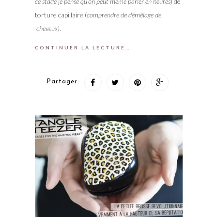
ce stade je pense qu’on peut même parler en heures
) de
torture capillaire (
comprendre de démêlage de
cheveux)
.
CONTINUER LA LECTURE…
Partager: