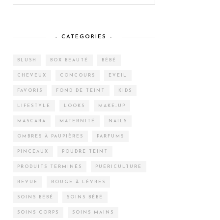
– CATEGORIES –
BLUSH
BOX BEAUTÉ
BÉBÉ
CHEVEUX
CONCOURS
EVEIL
FAVORIS
FOND DE TEINT
KIDS
LIFESTYLE
LOOKS
MAKE-UP
MASCARA
MATERNITÉ
NAILS
OMBRES À PAUPIÈRES
PARFUMS
PINCEAUX
POUDRE TEINT
PRODUITS TERMINÉS
PUÉRICULTURE
REVUE
ROUGE À LÈVRES
SOINS BÉBÉ
SOINS BÉBÉ
SOINS CORPS
SOINS MAINS