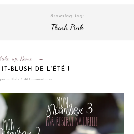
Browsing Tag:
Think Pink
Make-up
Revue
,
 IT-BLUSH DE L’ÉTÉ !
par
alittleb
/
48 Commentaires