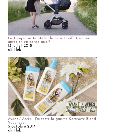
Le Trio-pousette Stella de Bébé Confort, un an
après on en pense quoi?
13 juillet 2018
alittleb
Avant / Après : J'ai testé la gamme Keranove Blond
Vacances !
5 octobre 2017
alittleb