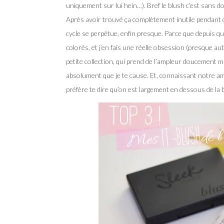
uniquement sur lui hein…). Bref le blush c’est sans do
Après avoir trouvé ça complètement inutile pendant 
cycle se perpétue, enfin presque. Parce que depuis q
colorés, et j’en fais une réelle obsession (presque a
petite collection, qui prend de l’ampleur doucement 
absolument que je te cause. Et, connaissant notre
préfère te dire qu’on est largement en dessous de la 