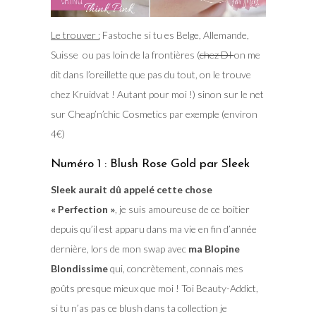
Le trouver :
Fastoche si tu es Belge, Allemande,
Suisse ou pas loin de la frontières (
chez DI
on me
dit dans l’oreillette que pas du tout, on le trouve
chez Kruidvat ! Autant pour moi !) sinon sur le net
sur Cheap’n’chic Cosmetics par exemple (environ
4€)
Numéro 1 : Blush Rose Gold par Sleek
Sleek aurait dû appelé cette chose
« Perfection »
, je suis amoureuse de ce boitier
depuis qu’il est apparu dans ma vie en fin d’année
dernière, lors de mon swap avec
ma Blopine
Blondissime
qui, concrètement, connais mes
goûts presque mieux que moi ! Toi Beauty-Addict,
si tu n’as pas ce blush dans ta collection je