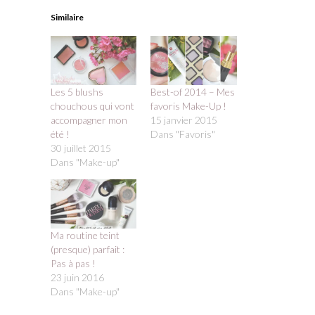
Similaire
Les 5 blushs
Best-of 2014 – Mes
chouchous qui vont
favoris Make-Up !
accompagner mon
15 janvier 2015
été !
Dans "Favoris"
30 juillet 2015
Dans "Make-up"
Ma routine teint
(presque) parfait :
Pas à pas !
23 juin 2016
Dans "Make-up"