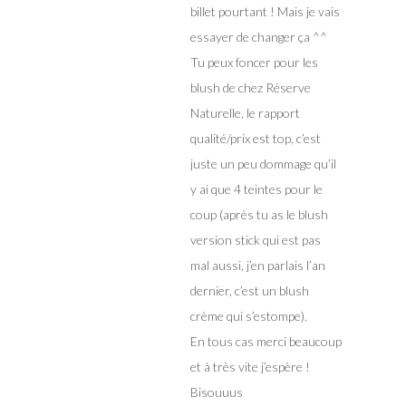
billet pourtant ! Mais je vais
essayer de changer ça ^^
Tu peux foncer pour les
blush de chez Réserve
Naturelle, le rapport
qualité/prix est top, c’est
juste un peu dommage qu’il
y ai que 4 teintes pour le
coup (après tu as le blush
version stick qui est pas
mal aussi, j’en parlais l’an
dernier, c’est un blush
crème qui s’estompe).
En tous cas merci beaucoup
et à très vite j’espère !
Bisouuus