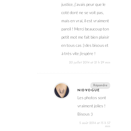
justice, j’avais peur que le
coté doré ne se voit pas,
mais en vrai, il est vraiment
pareil ! Merci beaucoup ton
petit mot me fait bien plaisir
en tous cas :) des bisous et
à très vite j’espère !
20 juillet 2014 at 21 h 29 min
Répondre
NIDVOGUE
Les photos sont
vraiment jolies !
Bisous :)
5 août 2014 at 15 h 57
min