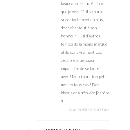
beaucoup de succès à ce
que je vois ^^ Il se porte
super facilement en plus,
donc c’est tout à son
honneur ! J’ai d’autres
teintes de la même marque
et ils sont vraiment top,
c’est presque quasi
impossible de se louper
avec ! Merci pour ton petit
mot en tous cas ! Des
bisous et à très vite j’espère
:)
20 juillet 2014 at 21 h 38 min