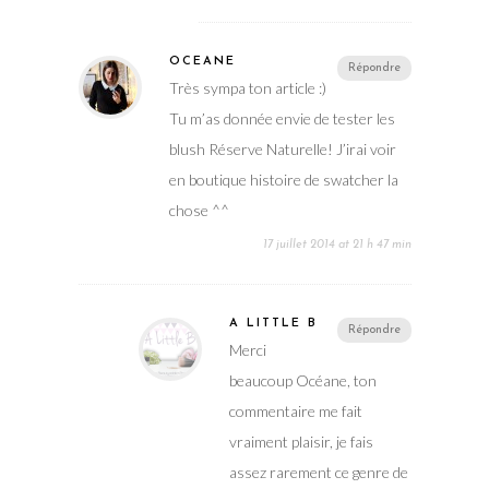
OCÉANE
Répondre
Très sympa ton article :)
Tu m’as donnée envie de tester les
blush Réserve Naturelle! J’irai voir
en boutique histoire de swatcher la
chose ^^
17 juillet 2014 at 21 h 47 min
A LITTLE B
Répondre
Merci
beaucoup Océane, ton
commentaire me fait
vraiment plaisir, je fais
assez rarement ce genre de