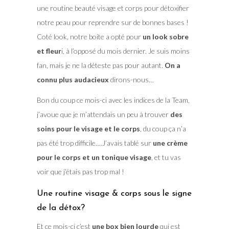
une routine beauté visage et corps pour détoxifier
notre peau pour reprendre sur de bonnes bases !
Coté look, notre boite a opté pour
un look sobre
et fleur
i, à l’opposé du mois dernier. Je suis moins
fan, mais je ne la déteste pas pour autant.
On a
connu plus audacieux
dirons-nous…
Bon du coup ce mois-ci avec les indices de la Team,
j’avoue que je m’attendais un peu à trouver
des
soins pour le visage et le corps
, du coup ça n’a
pas été trop difficile….J’avais tablé sur
une crème
pour le corps et un tonique visage
, et tu vas
voir que j’étais pas trop mal !
Une routine visage & corps sous le signe
de la détox?
Et ce mois-ci c’est
une box bien lourde
qui est