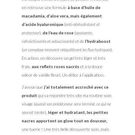
on retrouve une formule
à base d’huile de
macadamia, d’aloe vera, mais également
d’acide hyaluronique
(
anti-déshydratant et
protecteur
),
de l’eau de rose
(
apaisante,
rafraichissante et adoucissante
) et de
l’hydraboost
(
un complexe innovant rééquilibrant les flux hydriques
).
En action, on découvre un gel très léger et très
frais,
aux reflets roses nacrés
et à la douce
odeur de vanille fleuri. Un délice à l’application.
J’avoue que
j’ai totalement accroché avec ce
produit
qui va rejoindre très vite ma routine soin
visage (
quand son prédéceseur sera terminé, ce qui ne
saurait tarder
),
léger et hydratant, les petites
nacres apportent un glow tout en douceur,
une tuerie ! Une très belle découverte soin, mais