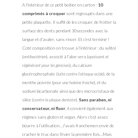
A l’intérieur de ce petit boitier en carton :
10
comprimés à croquer
sont regroupés dans une
petite plaquette. Il suffit de les croquer, de frotter la
surface des dents pendant 30secondes avec la
langue et d’avaler, sans rincer. Et c’est terminé !
Coté composition on trouve à l’intérieur : du xylitol
(
antibactérien
), associé à l’aloe vera (
apaissant et
régénérant pour les gencives
), du calcium
glycérophosphate
(lutte contre l’attaque acide
), de la
menthe poivrée (
pour une haleine fraiche
), et du
sodium bicarbonate ainsi que des microcristaux de
silice (
contre la plaque dentaire
).
Sans paraben, ni
conservateur, ni fluor
, il convient également aux
régimes sans gluten et vegan. Alors c’est assez
bizarre à l’utilisation…J’avais franchemen envie de
cracher le truc dans l’évier la première fois…Mais