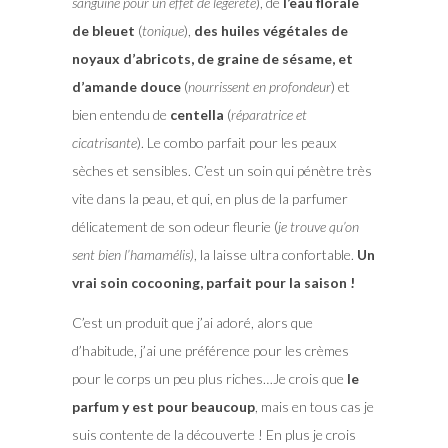
sanguine pour un effet de légereté
), de
l’eau florale
de bleuet
(
tonique
),
des huiles végétales de
noyaux d’abricots, de graine de sésame, et
d’amande douce
(
nourrissent en profondeur
) et
bien entendu de
centella
(
réparatrice et
cicatrisante
). Le combo parfait pour les peaux
sèches et sensibles. C’est un soin qui pénètre très
vite dans la peau, et qui, en plus de la parfumer
délicatement de son odeur fleurie (
je trouve qu’on
sent bien l’hamamélis)
, la laisse ultra confortable.
Un
vrai soin cocooning, parfait pour la saison !
C’est un produit que j’ai adoré, alors que
d’habitude, j’ai une préférence pour les crèmes
pour le corps un peu plus riches…Je crois que
le
parfum y est pour beaucoup
, mais en tous cas je
suis contente de la découverte ! En plus je crois