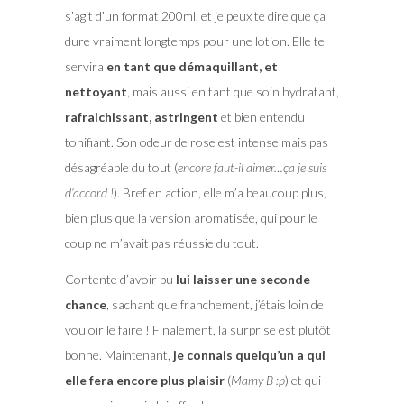
s’agit d’un format 200ml, et je peux te dire que ça
dure vraiment longtemps pour une lotion. Elle te
servira
en tant que démaquillant, et
nettoyant
, mais aussi en tant que soin hydratant,
rafraichissant, astringent
et bien entendu
tonifiant. Son odeur de rose est intense mais pas
désagréable du tout (
encore faut-il aimer…ça je suis
d’accord !
). Bref en action, elle m’a beaucoup plus,
bien plus que la version aromatisée, qui pour le
coup ne m’avait pas réussie du tout.
Contente d’avoir pu
lui laisser une seconde
chance
, sachant que franchement, j’étais loin de
vouloir le faire ! Finalement, la surprise est plutôt
bonne. Maintenant,
je connais quelqu’un a qui
elle fera encore plus plaisir
(
Mamy B :p
) et qui