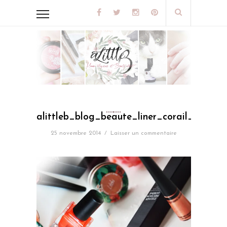
alittleb_blog_beaute_liner_corail_reserve
25 novembre 2014
/
Laisser un commentaire