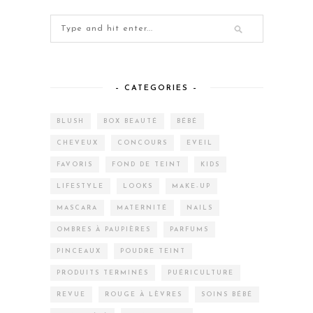
– CATEGORIES –
BLUSH
BOX BEAUTÉ
BÉBÉ
CHEVEUX
CONCOURS
EVEIL
FAVORIS
FOND DE TEINT
KIDS
LIFESTYLE
LOOKS
MAKE-UP
MASCARA
MATERNITÉ
NAILS
OMBRES À PAUPIÈRES
PARFUMS
PINCEAUX
POUDRE TEINT
PRODUITS TERMINÉS
PUÉRICULTURE
REVUE
ROUGE À LÈVRES
SOINS BÉBÉ