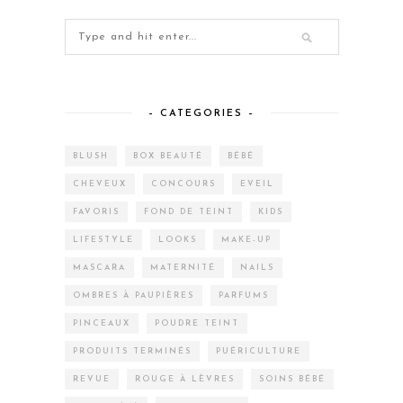
– CATEGORIES –
BLUSH
BOX BEAUTÉ
BÉBÉ
CHEVEUX
CONCOURS
EVEIL
FAVORIS
FOND DE TEINT
KIDS
LIFESTYLE
LOOKS
MAKE-UP
MASCARA
MATERNITÉ
NAILS
OMBRES À PAUPIÈRES
PARFUMS
PINCEAUX
POUDRE TEINT
PRODUITS TERMINÉS
PUÉRICULTURE
REVUE
ROUGE À LÈVRES
SOINS BÉBÉ