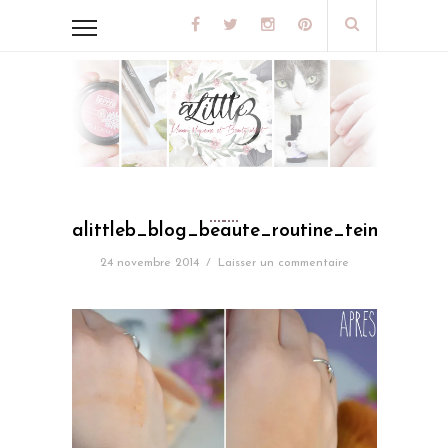
alittleb_blog_beaute_routine_teint_ete
24 novembre 2014
/
Laisser un commentaire