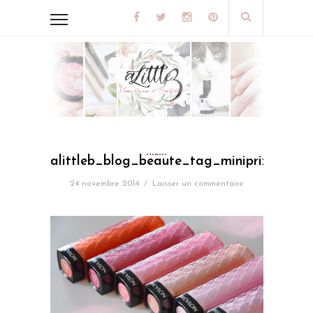
alittleb_blog_beaute_tag_miniprix_maxipr
24 novembre 2014
/
Laisser un commentaire