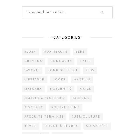
– CATEGORIES –
BLUSH
BOX BEAUTÉ
BÉBÉ
CHEVEUX
CONCOURS
EVEIL
FAVORIS
FOND DE TEINT
KIDS
LIFESTYLE
LOOKS
MAKE-UP
MASCARA
MATERNITÉ
NAILS
OMBRES À PAUPIÈRES
PARFUMS
PINCEAUX
POUDRE TEINT
PRODUITS TERMINÉS
PUÉRICULTURE
REVUE
ROUGE À LÈVRES
SOINS BÉBÉ