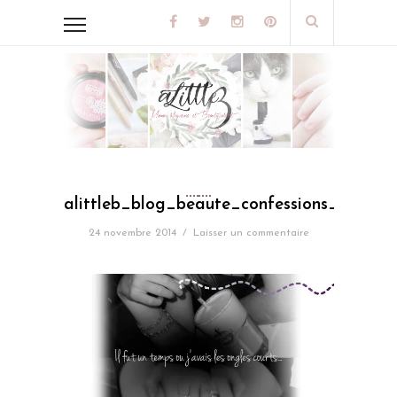
alittleb_blog_beaute_confessions_dune_
24 novembre 2014
/
Laisser un commentaire