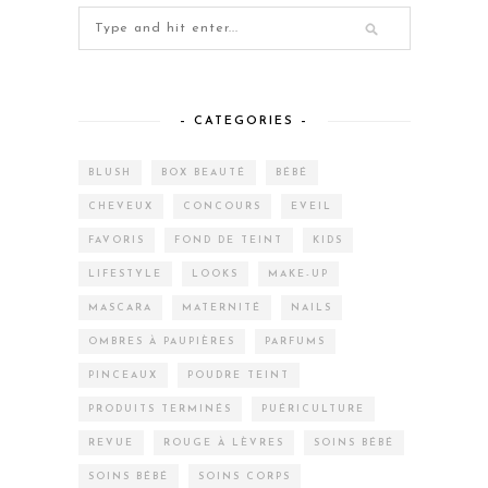
– CATEGORIES –
BLUSH
BOX BEAUTÉ
BÉBÉ
CHEVEUX
CONCOURS
EVEIL
FAVORIS
FOND DE TEINT
KIDS
LIFESTYLE
LOOKS
MAKE-UP
MASCARA
MATERNITÉ
NAILS
OMBRES À PAUPIÈRES
PARFUMS
PINCEAUX
POUDRE TEINT
PRODUITS TERMINÉS
PUÉRICULTURE
REVUE
ROUGE À LÈVRES
SOINS BÉBÉ
SOINS BÉBÉ
SOINS CORPS