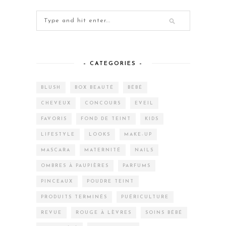
– CATEGORIES –
BLUSH
BOX BEAUTÉ
BÉBÉ
CHEVEUX
CONCOURS
EVEIL
FAVORIS
FOND DE TEINT
KIDS
LIFESTYLE
LOOKS
MAKE-UP
MASCARA
MATERNITÉ
NAILS
OMBRES À PAUPIÈRES
PARFUMS
PINCEAUX
POUDRE TEINT
PRODUITS TERMINÉS
PUÉRICULTURE
REVUE
ROUGE À LÈVRES
SOINS BÉBÉ