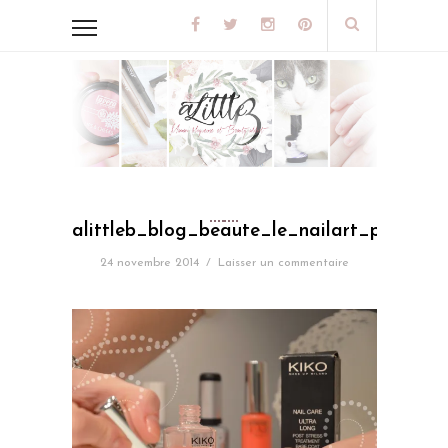
alittleb_blog_beaute_le_nailart_pour_les
24 novembre 2014
/
Laisser un commentaire