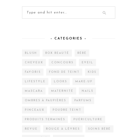
– CATEGORIES –
BLUSH
BOX BEAUTÉ
BÉBÉ
CHEVEUX
CONCOURS
EVEIL
FAVORIS
FOND DE TEINT
KIDS
LIFESTYLE
LOOKS
MAKE-UP
MASCARA
MATERNITÉ
NAILS
OMBRES À PAUPIÈRES
PARFUMS
PINCEAUX
POUDRE TEINT
PRODUITS TERMINÉS
PUÉRICULTURE
REVUE
ROUGE À LÈVRES
SOINS BÉBÉ