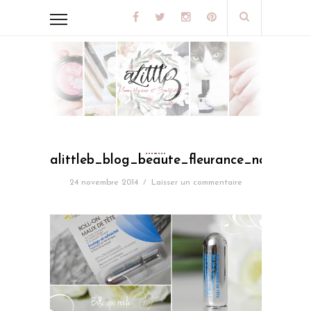
alittleb_blog_beaute_fleurance_nature_s
24 novembre 2014
/
Laisser un commentaire