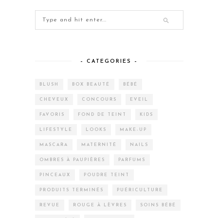
– CATEGORIES –
BLUSH
BOX BEAUTÉ
BÉBÉ
CHEVEUX
CONCOURS
EVEIL
FAVORIS
FOND DE TEINT
KIDS
LIFESTYLE
LOOKS
MAKE-UP
MASCARA
MATERNITÉ
NAILS
OMBRES À PAUPIÈRES
PARFUMS
PINCEAUX
POUDRE TEINT
PRODUITS TERMINÉS
PUÉRICULTURE
REVUE
ROUGE À LÈVRES
SOINS BÉBÉ