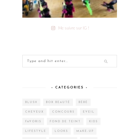
Me suivre sur IG !
– CATEGORIES –
BLUSH
BOX BEAUTÉ
BÉBÉ
CHEVEUX
CONCOURS
EVEIL
FAVORIS
FOND DE TEINT
KIDS
LIFESTYLE
LOOKS
MAKE-UP