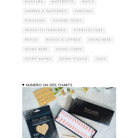
MASCARA
MATERNITÉ
NAILS
OMBRES À PAUPIÈRES
PARFUMS
PINCEAUX
POUDRE TEINT
PRODUITS TERMINÉS
PUÉRICULTURE
REVUE
ROUGE À LÈVRES
SOINS BÉBÉ
SOINS BÉBÉ
SOINS CORPS
SOINS MAINS
SOINS VISAGE
TAGS
NUMERO UN DES CHARTS