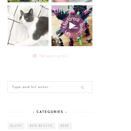
Me suivre sur IG !
– CATEGORIES –
BLUSH
BOX BEAUTÉ
BÉBÉ