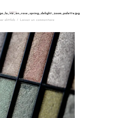
ge_la_vie_en_rose_spring_delight_zoom_palette.jpg
par
alittleb
/
Laisser un commentaire