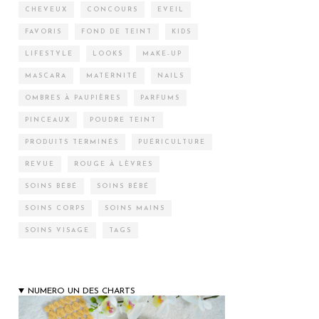
CHEVEUX
CONCOURS
EVEIL
FAVORIS
FOND DE TEINT
KIDS
LIFESTYLE
LOOKS
MAKE-UP
MASCARA
MATERNITÉ
NAILS
OMBRES À PAUPIÈRES
PARFUMS
PINCEAUX
POUDRE TEINT
PRODUITS TERMINÉS
PUÉRICULTURE
REVUE
ROUGE À LÈVRES
SOINS BÉBÉ
SOINS BÉBÉ
SOINS CORPS
SOINS MAINS
SOINS VISAGE
TAGS
NUMERO UN DES CHARTS