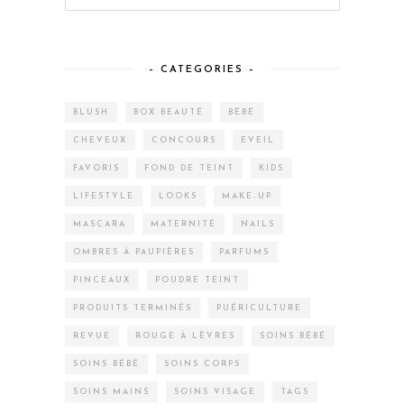
– CATEGORIES –
BLUSH
BOX BEAUTÉ
BÉBÉ
CHEVEUX
CONCOURS
EVEIL
FAVORIS
FOND DE TEINT
KIDS
LIFESTYLE
LOOKS
MAKE-UP
MASCARA
MATERNITÉ
NAILS
OMBRES À PAUPIÈRES
PARFUMS
PINCEAUX
POUDRE TEINT
PRODUITS TERMINÉS
PUÉRICULTURE
REVUE
ROUGE À LÈVRES
SOINS BÉBÉ
SOINS BÉBÉ
SOINS CORPS
SOINS MAINS
SOINS VISAGE
TAGS