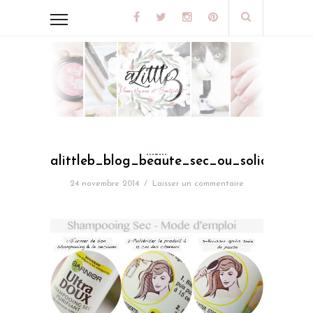
alittleb_blog_beaute_sec_ou_solide_mo
24 novembre 2014
/
Laisser un commentaire