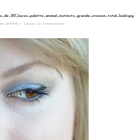
ns_de_20_euros_palette_animal_instincts_grande_evasion_total_look1.jpg
par
alittleb
/
Laisser un commentaire