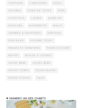
CHEVEUX
CONCOURS
EVEIL
FAVORIS
FOND DE TEINT
KIDS
LIFESTYLE
LOOKS
MAKE-UP
MASCARA
MATERNITÉ
NAILS
OMBRES À PAUPIÈRES
PARFUMS
PINCEAUX
POUDRE TEINT
PRODUITS TERMINÉS
PUÉRICULTURE
REVUE
ROUGE À LÈVRES
SOINS BÉBÉ
SOINS BÉBÉ
SOINS CORPS
SOINS MAINS
SOINS VISAGE
TAGS
NUMERO UN DES CHARTS