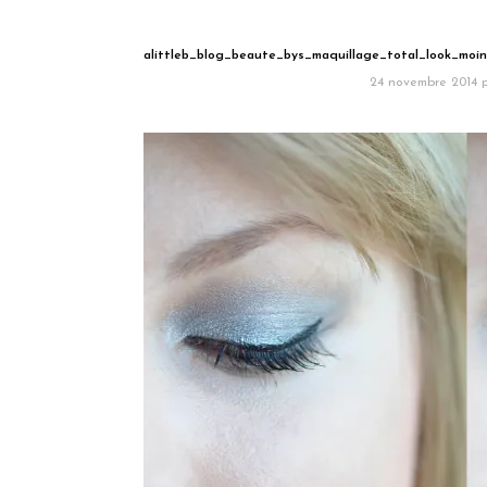
alittleb_blog_beaute_bys_maquillage_total_look_moi
24 novembre 2014