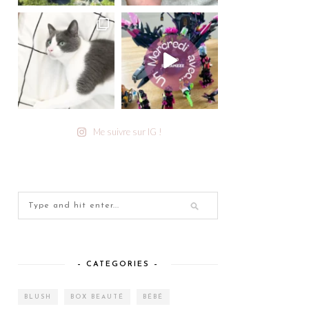
Me suivre sur IG !
– CATEGORIES –
BLUSH
BOX BEAUTÉ
BÉBÉ