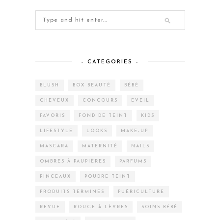
– CATEGORIES –
BLUSH
BOX BEAUTÉ
BÉBÉ
CHEVEUX
CONCOURS
EVEIL
FAVORIS
FOND DE TEINT
KIDS
LIFESTYLE
LOOKS
MAKE-UP
MASCARA
MATERNITÉ
NAILS
OMBRES À PAUPIÈRES
PARFUMS
PINCEAUX
POUDRE TEINT
PRODUITS TERMINÉS
PUÉRICULTURE
REVUE
ROUGE À LÈVRES
SOINS BÉBÉ