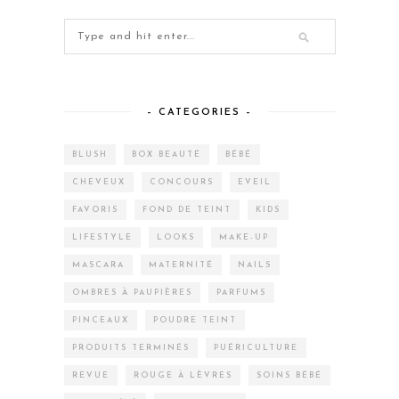
– CATEGORIES –
BLUSH
BOX BEAUTÉ
BÉBÉ
CHEVEUX
CONCOURS
EVEIL
FAVORIS
FOND DE TEINT
KIDS
LIFESTYLE
LOOKS
MAKE-UP
MASCARA
MATERNITÉ
NAILS
OMBRES À PAUPIÈRES
PARFUMS
PINCEAUX
POUDRE TEINT
PRODUITS TERMINÉS
PUÉRICULTURE
REVUE
ROUGE À LÈVRES
SOINS BÉBÉ