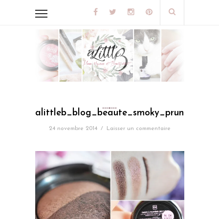
alittleb_blog_beaute_smoky_prune_essent
24 novembre 2014
/
Laisser un commentaire