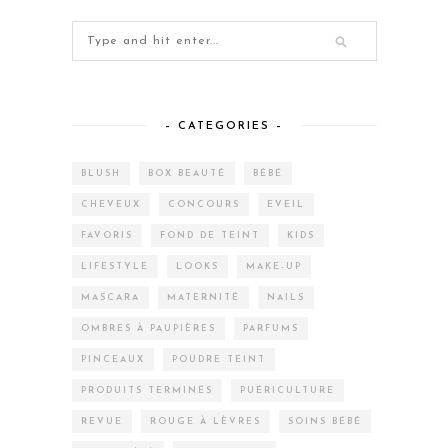
– CATEGORIES –
BLUSH
BOX BEAUTÉ
BÉBÉ
CHEVEUX
CONCOURS
EVEIL
FAVORIS
FOND DE TEINT
KIDS
LIFESTYLE
LOOKS
MAKE-UP
MASCARA
MATERNITÉ
NAILS
OMBRES À PAUPIÈRES
PARFUMS
PINCEAUX
POUDRE TEINT
PRODUITS TERMINÉS
PUÉRICULTURE
REVUE
ROUGE À LÈVRES
SOINS BÉBÉ