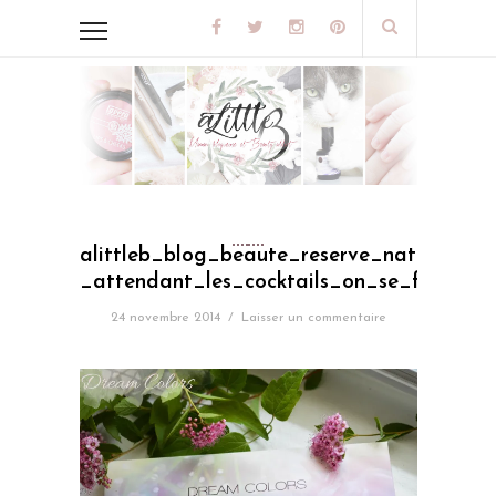
alittleb_blog_beaute_reserve_naturelle
_attendant_les_cocktails_on_se_fait_un
24 novembre 2014
/
Laisser un commentaire