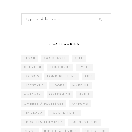
– CATEGORIES –
BLUSH
BOX BEAUTÉ
BÉBÉ
CHEVEUX
CONCOURS
EVEIL
FAVORIS
FOND DE TEINT
KIDS
LIFESTYLE
LOOKS
MAKE-UP
MASCARA
MATERNITÉ
NAILS
OMBRES À PAUPIÈRES
PARFUMS
PINCEAUX
POUDRE TEINT
PRODUITS TERMINÉS
PUÉRICULTURE
REVUE
ROUGE À LÈVRES
SOINS BÉBÉ