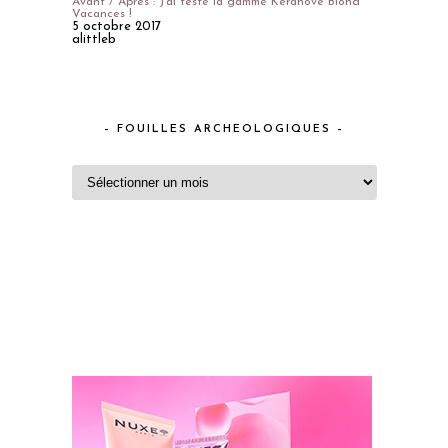
Avant / Après : J'ai testé la gamme Keranove Blond
Vacances !
5 octobre 2017
alittleb
– FOUILLES ARCHEOLOGIQUES –