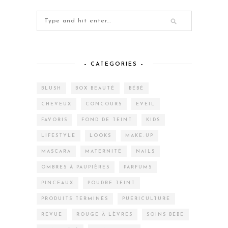
– CATEGORIES –
BLUSH
BOX BEAUTÉ
BÉBÉ
CHEVEUX
CONCOURS
EVEIL
FAVORIS
FOND DE TEINT
KIDS
LIFESTYLE
LOOKS
MAKE-UP
MASCARA
MATERNITÉ
NAILS
OMBRES À PAUPIÈRES
PARFUMS
PINCEAUX
POUDRE TEINT
PRODUITS TERMINÉS
PUÉRICULTURE
REVUE
ROUGE À LÈVRES
SOINS BÉBÉ