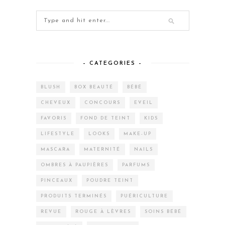
– CATEGORIES –
BLUSH
BOX BEAUTÉ
BÉBÉ
CHEVEUX
CONCOURS
EVEIL
FAVORIS
FOND DE TEINT
KIDS
LIFESTYLE
LOOKS
MAKE-UP
MASCARA
MATERNITÉ
NAILS
OMBRES À PAUPIÈRES
PARFUMS
PINCEAUX
POUDRE TEINT
PRODUITS TERMINÉS
PUÉRICULTURE
REVUE
ROUGE À LÈVRES
SOINS BÉBÉ