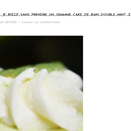
E_JE_BULLE_SANS_PRENDRE_UN_GRAMME_CAKE_DE_BAIN_DOUBLE_MINT
par
alittleb
/
Laisser un commentaire