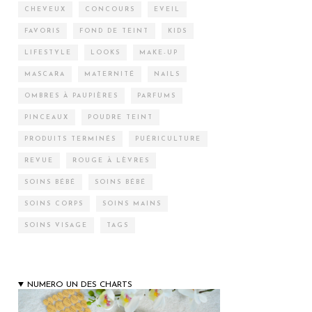
CHEVEUX
CONCOURS
EVEIL
FAVORIS
FOND DE TEINT
KIDS
LIFESTYLE
LOOKS
MAKE-UP
MASCARA
MATERNITÉ
NAILS
OMBRES À PAUPIÈRES
PARFUMS
PINCEAUX
POUDRE TEINT
PRODUITS TERMINÉS
PUÉRICULTURE
REVUE
ROUGE À LÈVRES
SOINS BÉBÉ
SOINS BÉBÉ
SOINS CORPS
SOINS MAINS
SOINS VISAGE
TAGS
NUMERO UN DES CHARTS