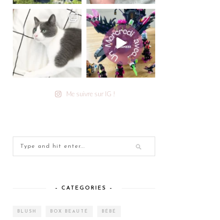
Me suivre sur IG !
– CATEGORIES –
BLUSH
BOX BEAUTÉ
BÉBÉ