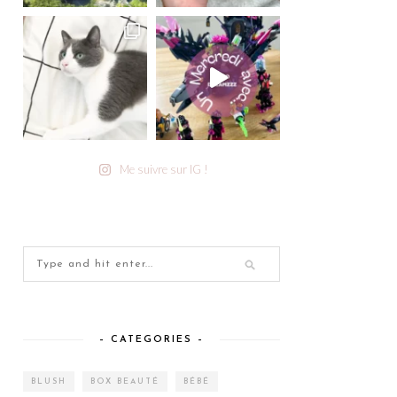
Me suivre sur IG !
– CATEGORIES –
BLUSH
BOX BEAUTÉ
BÉBÉ