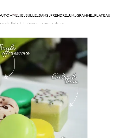
_AUTOMNE_JE_BULLE_SANS_PRENDRE_UN_GRAMME_PLATEAU
par
alittleb
/
Laisser un commentaire