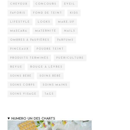
CHEVEUX
CONCOURS
EVEIL
FAVORIS
FOND DE TEINT
KIDS
LIFESTYLE
LOOKS
MAKE-UP
MASCARA
MATERNITÉ
NAILS
OMBRES À PAUPIÈRES
PARFUMS
PINCEAUX
POUDRE TEINT
PRODUITS TERMINÉS
PUÉRICULTURE
REVUE
ROUGE À LÈVRES
SOINS BÉBÉ
SOINS BÉBÉ
SOINS CORPS
SOINS MAINS
SOINS VISAGE
TAGS
NUMERO UN DES CHARTS