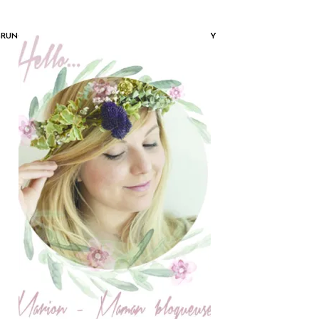
GRUNGE_EYE_LIKE_GRUNGE_MAKEUP_PETIT_PONEY