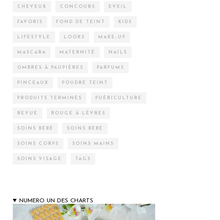
CHEVEUX
CONCOURS
EVEIL
FAVORIS
FOND DE TEINT
KIDS
LIFESTYLE
LOOKS
MAKE-UP
MASCARA
MATERNITÉ
NAILS
OMBRES À PAUPIÈRES
PARFUMS
PINCEAUX
POUDRE TEINT
PRODUITS TERMINÉS
PUÉRICULTURE
REVUE
ROUGE À LÈVRES
SOINS BÉBÉ
SOINS BÉBÉ
SOINS CORPS
SOINS MAINS
SOINS VISAGE
TAGS
NUMERO UN DES CHARTS