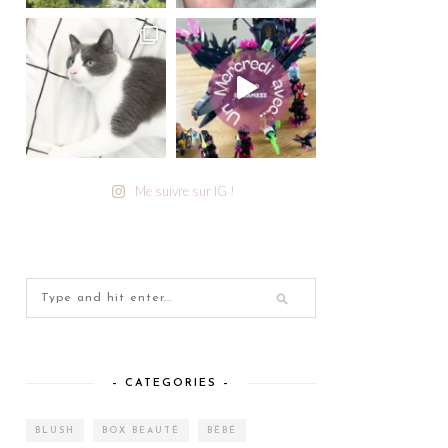
Me suivre sur IG !
– CATEGORIES –
BLUSH
BOX BEAUTÉ
BÉBÉ