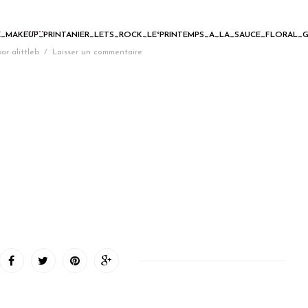
_MAKEUP_PRINTANIER_LETS_ROCK_LE°PRINTEMPS_A_LA_SAUCE_FLORAL_
par
alittleb
/
Laisser un commentaire