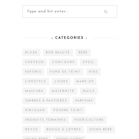
– CATEGORIES –
BLUSH
BOX BEAUTÉ
BÉBÉ
CHEVEUX
CONCOURS
EVEIL
FAVORIS
FOND DE TEINT
KIDS
LIFESTYLE
LOOKS
MAKE-UP
MASCARA
MATERNITÉ
NAILS
OMBRES À PAUPIÈRES
PARFUMS
PINCEAUX
POUDRE TEINT
PRODUITS TERMINÉS
PUÉRICULTURE
REVUE
ROUGE À LÈVRES
SOINS BÉBÉ