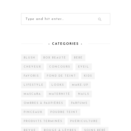
– CATEGORIES –
BLUSH
BOX BEAUTÉ
BÉBÉ
CHEVEUX
CONCOURS
EVEIL
FAVORIS
FOND DE TEINT
KIDS
LIFESTYLE
LOOKS
MAKE-UP
MASCARA
MATERNITÉ
NAILS
OMBRES À PAUPIÈRES
PARFUMS
PINCEAUX
POUDRE TEINT
PRODUITS TERMINÉS
PUÉRICULTURE
REVUE
ROUGE À LÈVRES
SOINS BÉBÉ