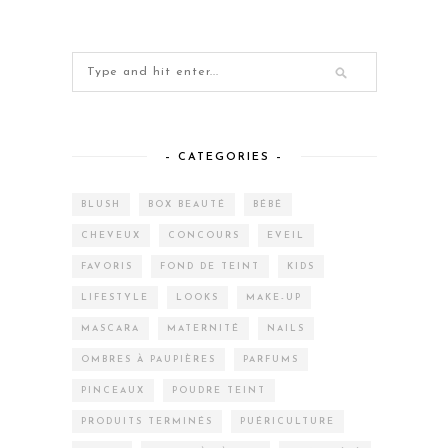
– CATEGORIES –
BLUSH
BOX BEAUTÉ
BÉBÉ
CHEVEUX
CONCOURS
EVEIL
FAVORIS
FOND DE TEINT
KIDS
LIFESTYLE
LOOKS
MAKE-UP
MASCARA
MATERNITÉ
NAILS
OMBRES À PAUPIÈRES
PARFUMS
PINCEAUX
POUDRE TEINT
PRODUITS TERMINÉS
PUÉRICULTURE