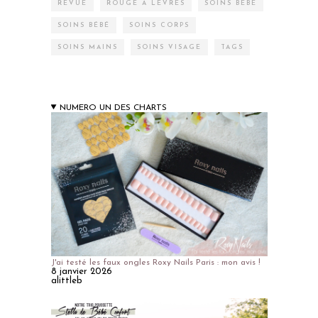
REVUE
ROUGE À LÈVRES
SOINS BÉBÉ
SOINS BÉBÉ
SOINS CORPS
SOINS MAINS
SOINS VISAGE
TAGS
NUMERO UN DES CHARTS
J'ai testé les faux ongles Roxy Nails Paris : mon avis !
8 janvier 2026
alittleb